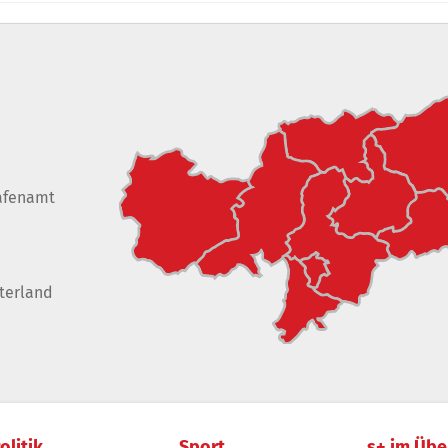
afenamt
terland
olitik
Sport
s+ im Übe