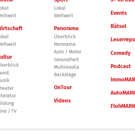
okal
Lokal
Events
eltweit
Weltweit
Rätsel
irtschaft
Panorama
okal
Überblick
Leserrepo
eltweit
Panorama
Auto / Motor
Comedy
ultur
Gesundheit
berblick
Podcast
Multimedia
unst
Backstage
ImmoMAR
usik
OnTour
heater
AutoMAR
iteratur
Videos
ildung
FlohMAR
ino / TV