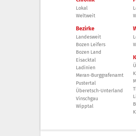
Lokal
L
Weltweit
W
Bezirke
W
Landesweit
L
Bozen Leifers
W
Bozen Land
K
Eisacktal
Ü
Ladinien
K
Meran-Burggrafenamt
M
Pustertal
T
Überetsch-Unterland
L
Vinschgau
B
Wipptal
K