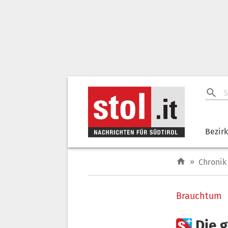
Bezir
»
Chronik
Brauchtum

Die 