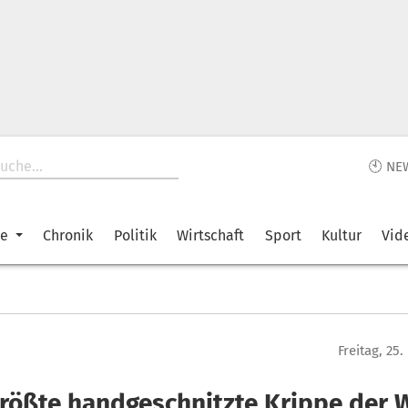
🕙 NE
ke
Chronik
Politik
Wirtschaft
Sport
Kultur
Vid
Freitag, 25
größte handgeschnitzte Krippe der 