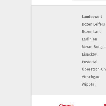
Landesweit
Bozen Leifers
Bozen Land
Ladinien
Meran-Burggr
Eisacktal
Pustertal
Überetsch-Un
Vinschgau
Wipptal
Chronik
P