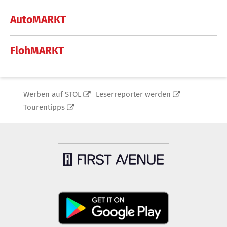
AutoMARKT
FlohMARKT
Werben auf STOL
Leserreporter werden
Tourentipps