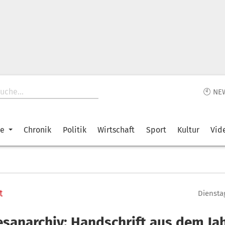
🕙 NE
ke
Chronik
Politik
Wirtschaft
Sport
Kultur
Vid
t
Dienstag
esanarchiv: Handschrift aus dem Ja