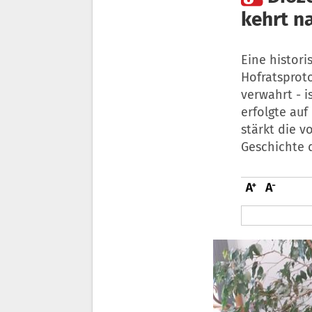
kehrt n
Eine histori
Hofratsproto
verwahrt - i
erfolgte auf
stärkt die v
Geschichte d