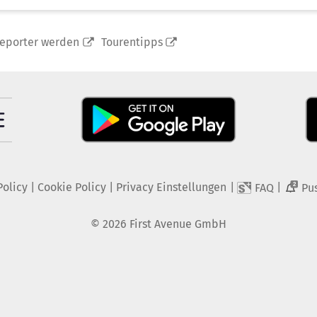
reporter werden
Tourentipps
Policy
|
Cookie Policy
|
Privacy Einstellungen
|
|
FAQ
Pu
2
©
2026
First Avenue GmbH