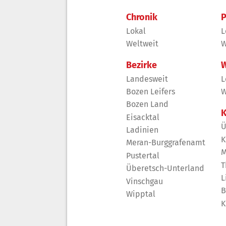
Chronik
P
Lokal
L
Weltweit
W
Bezirke
W
Landesweit
L
Bozen Leifers
W
Bozen Land
K
Eisacktal
Ü
Ladinien
K
Meran-Burggrafenamt
M
Pustertal
T
Überetsch-Unterland
L
Vinschgau
B
Wipptal
K