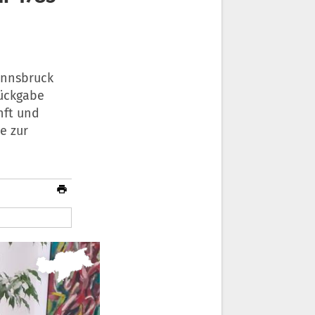
 Innsbruck
Rückgabe
nft und
e zur