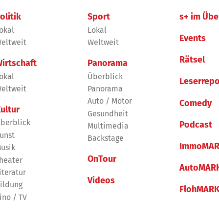
olitik
Sport
s+ im Übe
okal
Lokal
Events
eltweit
Weltweit
Rätsel
irtschaft
Panorama
okal
Überblick
Leserrepo
eltweit
Panorama
Auto / Motor
Comedy
ultur
Gesundheit
berblick
Podcast
Multimedia
unst
Backstage
ImmoMAR
usik
OnTour
heater
AutoMAR
iteratur
Videos
ildung
FlohMAR
ino / TV