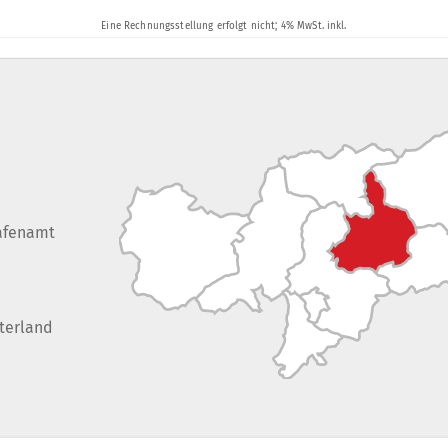
afenamt
terland