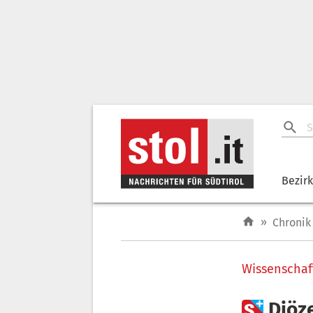
Bezir
»
Chronik
Wissenschaf

Diöz