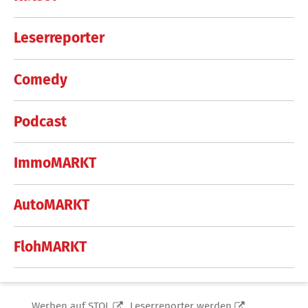
Leserreporter
Comedy
Podcast
ImmoMARKT
AutoMARKT
FlohMARKT
Werben auf STOL
Leserreporter werden