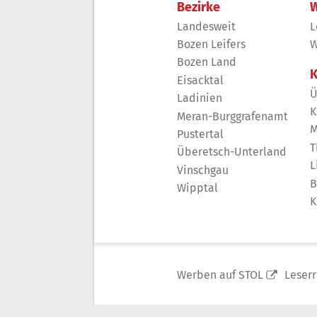
Bezirke
W
Landesweit
L
Bozen Leifers
W
Bozen Land
K
Eisacktal
Ü
Ladinien
K
Meran-Burggrafenamt
M
Pustertal
T
Überetsch-Unterland
L
Vinschgau
B
Wipptal
K
Werben auf STOL
Leser