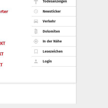
Todesanzeigen
rter
Newsticker
Verkehr
Dolomiten
In der Nähe
KT
Lesezeichen
KT
Login
KT