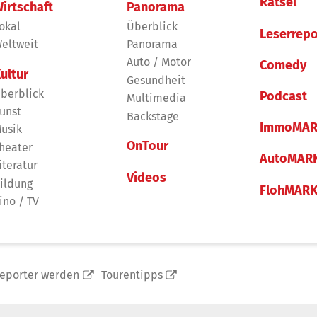
Rätsel
irtschaft
Panorama
okal
Überblick
Leserrepo
eltweit
Panorama
Auto / Motor
Comedy
ultur
Gesundheit
berblick
Podcast
Multimedia
unst
Backstage
ImmoMAR
usik
OnTour
heater
AutoMAR
iteratur
Videos
ildung
FlohMAR
ino / TV
reporter werden
Tourentipps