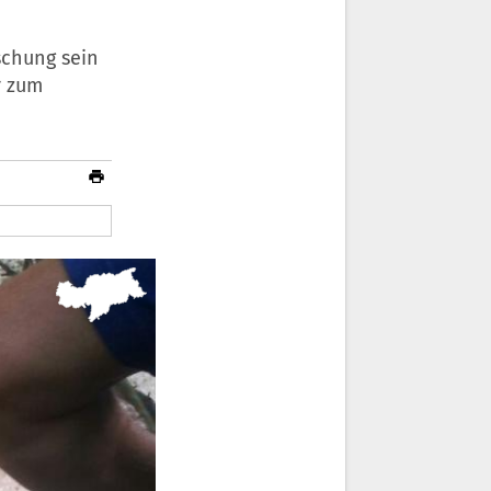
schung sein
r zum