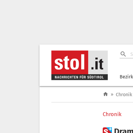
Bezir
»
Chronik
Chronik

Dram