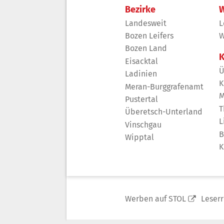
Bezirke
W
Landesweit
L
Bozen Leifers
W
Bozen Land
K
Eisacktal
Ü
Ladinien
K
Meran-Burggrafenamt
M
Pustertal
T
Überetsch-Unterland
L
Vinschgau
B
Wipptal
K
Werben auf STOL
Leser