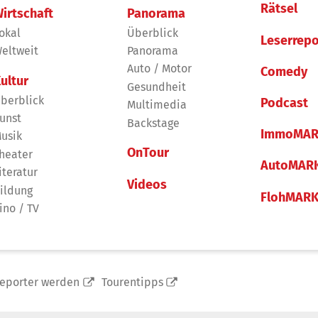
Rätsel
irtschaft
Panorama
okal
Überblick
Leserrepo
eltweit
Panorama
Auto / Motor
Comedy
ultur
Gesundheit
berblick
Podcast
Multimedia
unst
Backstage
ImmoMAR
usik
OnTour
heater
AutoMAR
iteratur
Videos
ildung
FlohMAR
ino / TV
reporter werden
Tourentipps