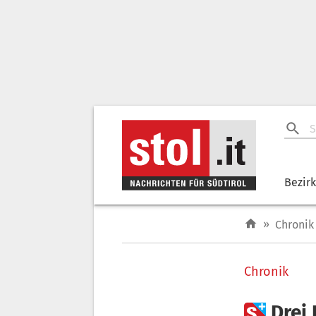
Bezir
»
Chronik
Chronik

Drei