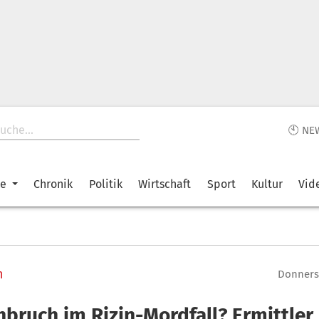
🕙 NE
ke
Chronik
Politik
Wirtschaft
Sport
Kultur
Vid
n
Donnerst
hbruch im Rizin-Mordfall? Ermittler