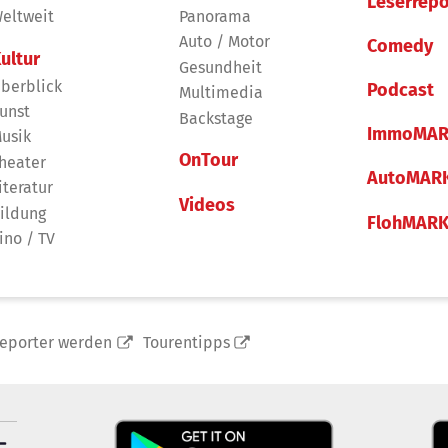
Leserrepo
eltweit
Panorama
Auto / Motor
Comedy
ultur
Gesundheit
berblick
Podcast
Multimedia
unst
Backstage
ImmoMAR
usik
OnTour
heater
AutoMAR
iteratur
Videos
ildung
FlohMAR
ino / TV
reporter werden
Tourentipps