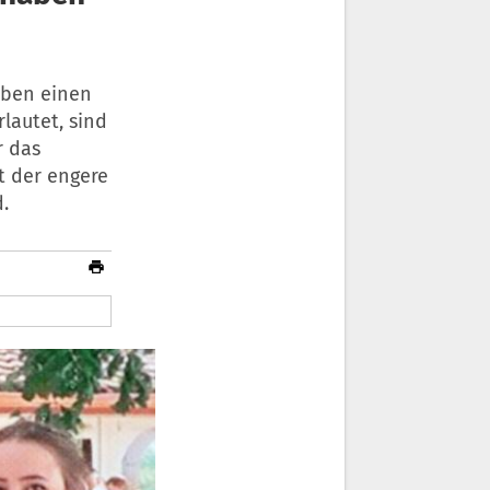
aben einen
lautet, sind
r das
t der engere
.