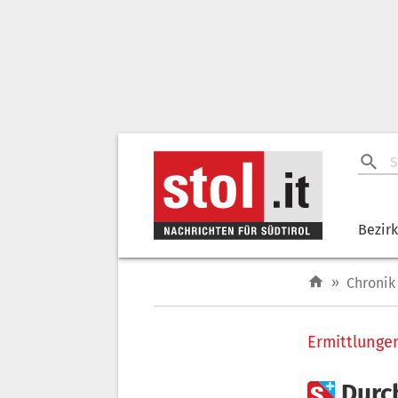
Bezir
»
Chronik
Ermittlunge

Durc