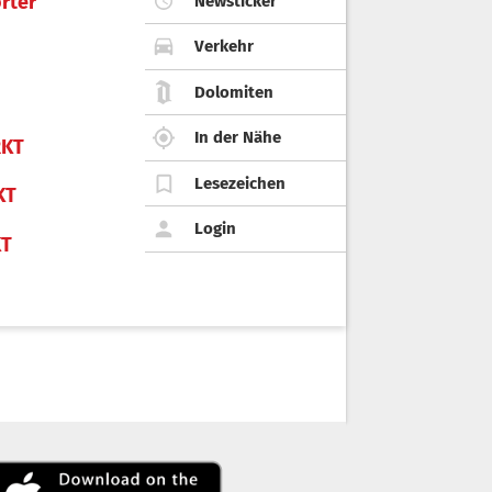
rter
Newsticker
Verkehr
Dolomiten
In der Nähe
KT
Lesezeichen
KT
Login
KT