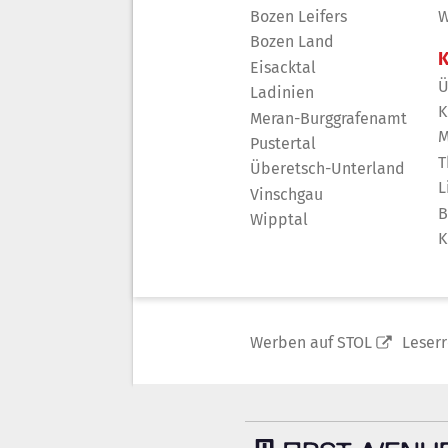
Bozen Leifers
W
Bozen Land
K
Eisacktal
Ü
Ladinien
K
Meran-Burggrafenamt
M
Pustertal
T
Überetsch-Unterland
L
Vinschgau
B
Wipptal
K
Werben auf STOL
Leser