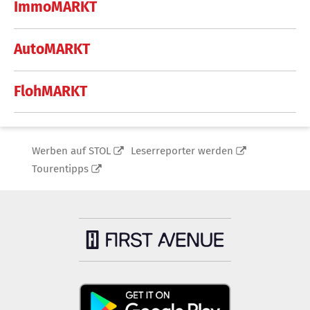
ImmoMARKT
AutoMARKT
FlohMARKT
Werben auf STOL
Leserreporter werden
Tourentipps