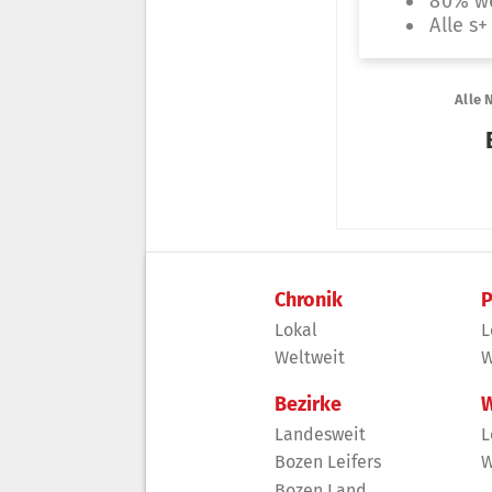
Chronik
P
Lokal
L
Weltweit
W
Bezirke
W
Landesweit
L
Bozen Leifers
W
Bozen Land