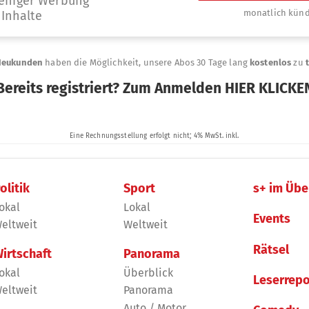
olitik
Sport
s+ im Übe
okal
Lokal
Events
eltweit
Weltweit
Rätsel
irtschaft
Panorama
okal
Überblick
Leserrepo
eltweit
Panorama
Auto / Motor