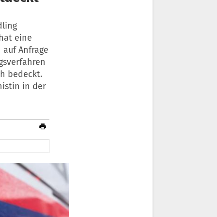
dling
hat eine
 auf Anfrage
ngsverfahren
ch bedeckt.
istin in der