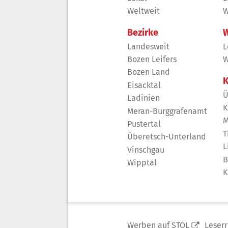
Weltweit
W
Bezirke
W
Landesweit
L
Bozen Leifers
W
Bozen Land
K
Eisacktal
Ü
Ladinien
K
Meran-Burggrafenamt
M
Pustertal
T
Überetsch-Unterland
L
Vinschgau
B
Wipptal
K
Werben auf STOL
Leser