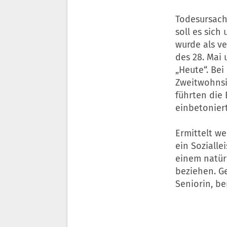
Todesursache
soll es sich
wurde als v
des 28. Mai
„Heute“. Be
Zweitwohnsi
führten die 
einbetonier
Ermittelt we
ein Sozialle
einem natür
beziehen. G
Seniorin, be