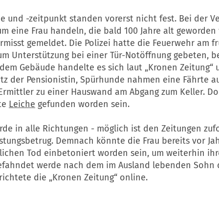
 und -zeitpunkt standen vorerst nicht fest. Bei der 
 um eine Frau handeln, die bald 100 Jahre alt geworden 
ermisst gemeldet. Die Polizei hatte die Feuerwehr am 
 um Unterstützung bei einer Tür-Notöffnung gebeten, b
i dem Gebäude handelte es sich laut „Kronen Zeitung“
tz der Pensionistin, Spürhunde nahmen eine Fährte a
Ermittler zu einer Hauswand am Abgang zum Keller. Dor
te
Leiche
gefunden worden sein.
rde in alle Richtungen - möglich ist den Zeitungen zuf
istungsbetrug. Demnach könnte die Frau bereits vor Ja
lichen Tod einbetoniert worden sein, um weiterhin ihr
efahndet werde nach dem im Ausland lebenden Sohn 
richtete die „Kronen Zeitung“ online.