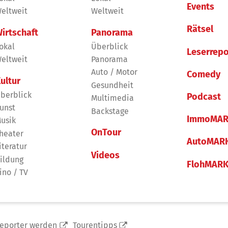
Events
eltweit
Weltweit
Rätsel
irtschaft
Panorama
okal
Überblick
Leserrepo
eltweit
Panorama
Auto / Motor
Comedy
ultur
Gesundheit
berblick
Podcast
Multimedia
unst
Backstage
ImmoMAR
usik
OnTour
heater
AutoMAR
iteratur
Videos
ildung
FlohMAR
ino / TV
reporter werden
Tourentipps