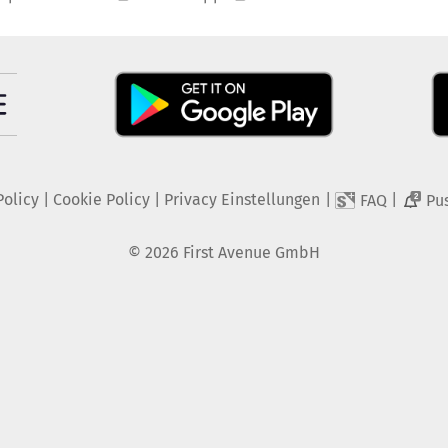
Policy
|
Cookie Policy
|
Privacy Einstellungen
|
|
FAQ
Pu
2
©
2026
First Avenue GmbH