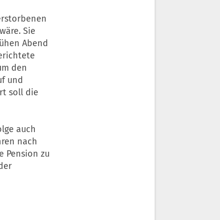
Verstorbenen
wäre. Sie
frühen Abend
erichtete
 um den
uf und
t soll die
olge auch
hren nach
e Pension zu
der