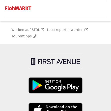
FlohMARKT
Werben auf STOL
Leserreporter werden
Tourentipps