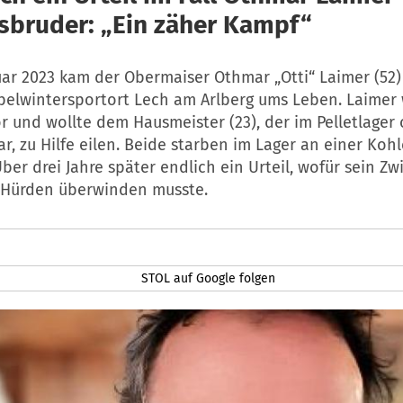
gsbruder: „Ein zäher Kampf“
uar 2023 kam der Obermaiser Othmar „Otti“ Laimer (52)
belwintersportort Lech am Arlberg ums Leben. Laimer 
r und wollte dem Hausmeister (23), der im Pelletlage
r, zu Hilfe eilen. Beide starben im Lager an einer Ko
Über drei Jahre später endlich ein Urteil, wofür sein Zw
e Hürden überwinden musste.
STOL auf Google folgen