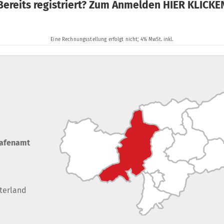
rafenamt
terland