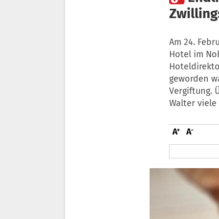
Zwillin
Am 24. Febr
Hotel im No
Hoteldirekto
geworden wa
Vergiftung. 
Walter viel