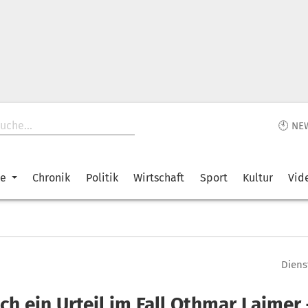
🕙 NE
ke
Chronik
Politik
Wirtschaft
Sport
Kultur
Vid
Diens
ch ein Urteil im Fall Othmar Laimer 