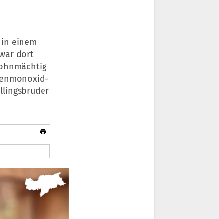
 in einem
war dort
r ohnmächtig
hlenmonoxid-
illingsbruder