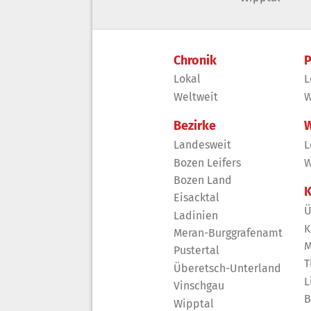
Chronik
P
Lokal
L
Weltweit
W
Bezirke
W
Landesweit
L
Bozen Leifers
W
Bozen Land
K
Eisacktal
Ü
Ladinien
K
Meran-Burggrafenamt
M
Pustertal
T
Überetsch-Unterland
L
Vinschgau
B
Wipptal