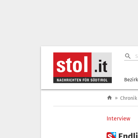
Bezir
»
Chronik
Interview

Endli