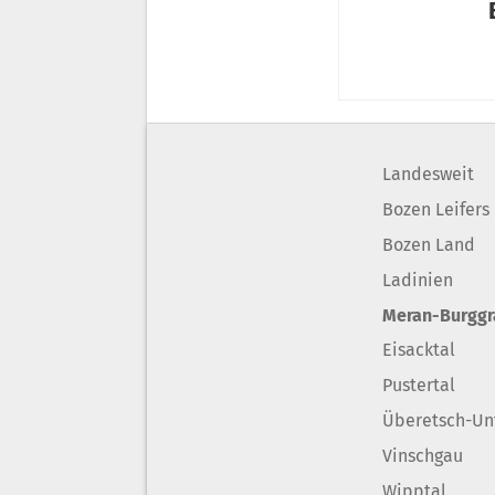
Landesweit
Bozen Leifers
Bozen Land
Ladinien
Meran-Burgg
Eisacktal
Pustertal
Überetsch-Un
Vinschgau
Wipptal