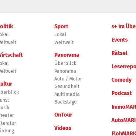
olitik
Sport
s+ im Übe
okal
Lokal
Events
eltweit
Weltweit
Rätsel
irtschaft
Panorama
okal
Überblick
Leserrepo
eltweit
Panorama
Auto / Motor
Comedy
ultur
Gesundheit
berblick
Podcast
Multimedia
unst
Backstage
ImmoMAR
usik
OnTour
heater
AutoMAR
iteratur
Videos
ildung
FlohMAR