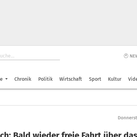
🕙 NE
ke
Chronik
Politik
Wirtschaft
Sport
Kultur
Vid
Donnersta
ch: Bald wieder freie Fahrt über da