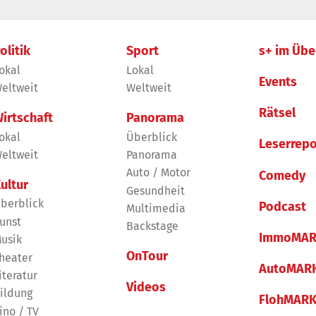
olitik
Sport
s+ im Übe
okal
Lokal
Events
eltweit
Weltweit
Rätsel
irtschaft
Panorama
okal
Überblick
Leserrepo
eltweit
Panorama
Auto / Motor
Comedy
ultur
Gesundheit
berblick
Podcast
Multimedia
unst
Backstage
ImmoMAR
usik
OnTour
heater
AutoMAR
iteratur
Videos
ildung
FlohMAR
ino / TV