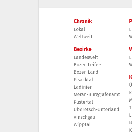
Chronik
P
Lokal
L
Weltweit
W
Bezirke
W
Landesweit
L
Bozen Leifers
W
Bozen Land
K
Eisacktal
Ü
Ladinien
K
Meran-Burggrafenamt
M
Pustertal
T
Überetsch-Unterland
L
Vinschgau
B
Wipptal
K