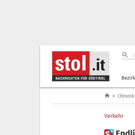
Bezir
»
Chronik
Verkehr

Endli