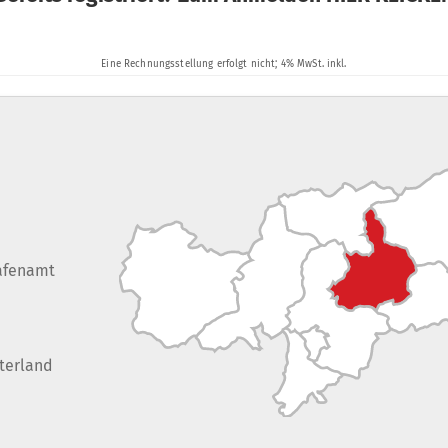
afenamt
terland