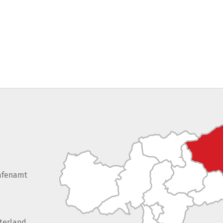
afenamt
terland