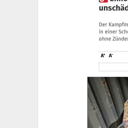
unschäd
Der Kampfmi
in einer Sc
ohne Zünder