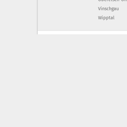
Vinschgau
Wipptal
Chronik
P
Lokal
L
Weltweit
W
Bezirke
W
Landesweit
L
Bozen Leifers
W
Bozen Land
K
Eisacktal
Ü
Ladinien
K
Meran-Burggrafenamt
M
Pustertal
T