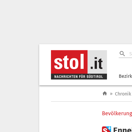
Bezir
»
Chronik
Bevölkerung

Enne