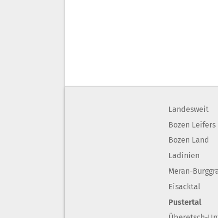
Landesweit
Bozen Leifers
Bozen Land
Ladinien
Meran-Burggr
Eisacktal
Pustertal
Überetsch-Un