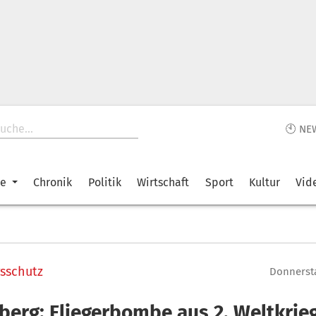
🕙 NE
ke
Chronik
Politik
Wirtschaft
Sport
Kultur
Vid
sschutz
Donnersta
berg: Fliegerbombe aus 2. Weltkrie