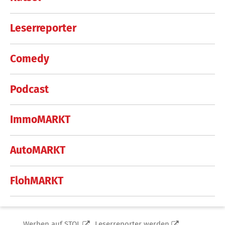
Leserreporter
Comedy
Podcast
ImmoMARKT
AutoMARKT
FlohMARKT
Werben auf STOL
Leserreporter werden