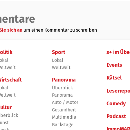
entare
Sie sich an
um einen Kommentar zu schreiben
olitik
Sport
s+ im Übe
okal
Lokal
Events
eltweit
Weltweit
Rätsel
irtschaft
Panorama
okal
Überblick
Leserrepo
eltweit
Panorama
Auto / Motor
Comedy
ultur
Gesundheit
berblick
Podcast
Multimedia
unst
Backstage
ImmoMAR
usik