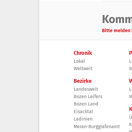
Komm
Bitte melden 
Chronik
P
Lokal
L
Weltweit
W
Bezirke
W
Landesweit
L
Bozen Leifers
W
Bozen Land
K
Eisacktal
Ü
Ladinien
K
Meran-Burggrafenamt
M