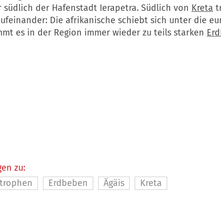
 südlich der Hafenstadt Ierapetra. Südlich von
Kreta
t
ufeinander: Die afrikanische schiebt sich unter die eu
mt es in der Region immer wieder zu teils starken
Er
en zu:
strophen
Erdbeben
Ägäis
Kreta