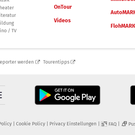
OnTour
heater
AutoMAR
iteratur
Videos
ildung
FlohMAR
ino / TV
reporter werden
Tourentipps
Policy
|
Cookie Policy
|
Privacy Einstellungen
|
|
FAQ
Pu
2