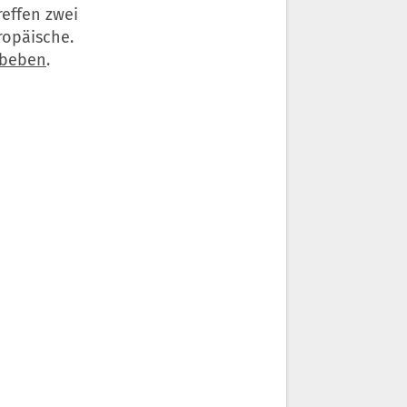
reffen zwei
ropäische.
dbeben
.