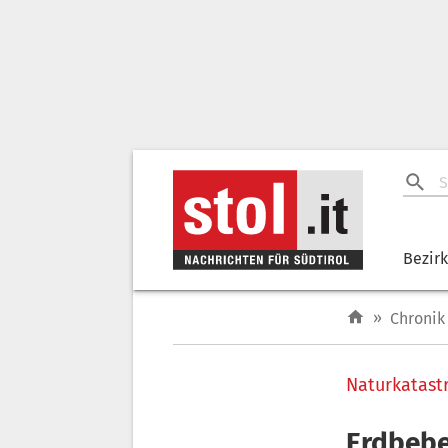
Bezir
»
Chronik
Naturkatast
Erdbebe