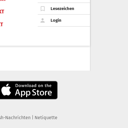
Lesezeichen
KT
Login
KT
|
sh-Nachrichten
Netiquette