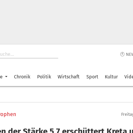
🕙 NE
ke
Chronik
Politik
Wirtschaft
Sport
Kultur
Vid
rophen
Freita
n der Stärke 5,7 erschüttert Kreta 