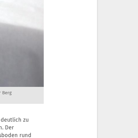
r Berg
deutlich zu
n. Der
esboden rund