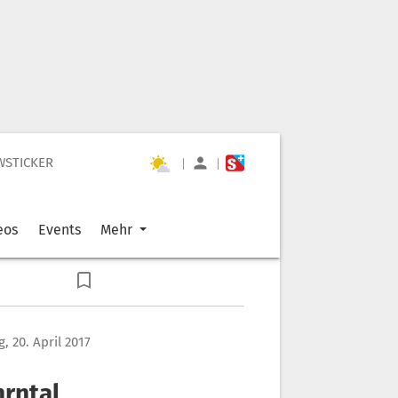
WSTICKER
|
|
eos
Events
Mehr
, 20. April 2017
hrntal