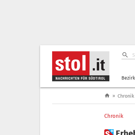
Bezir
»
Chronik
Chronik

Erhe