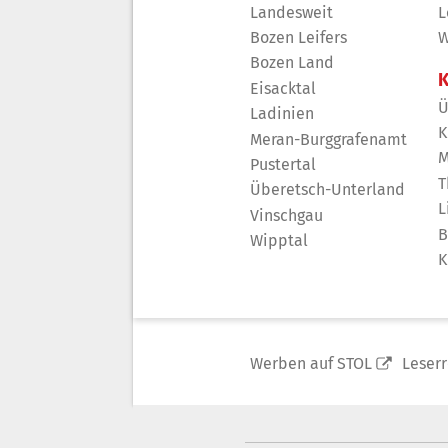
Landesweit
L
Bozen Leifers
W
Bozen Land
K
Eisacktal
Ü
Ladinien
K
Meran-Burggrafenamt
M
Pustertal
T
Überetsch-Unterland
L
Vinschgau
B
Wipptal
K
Werben auf STOL
Leser