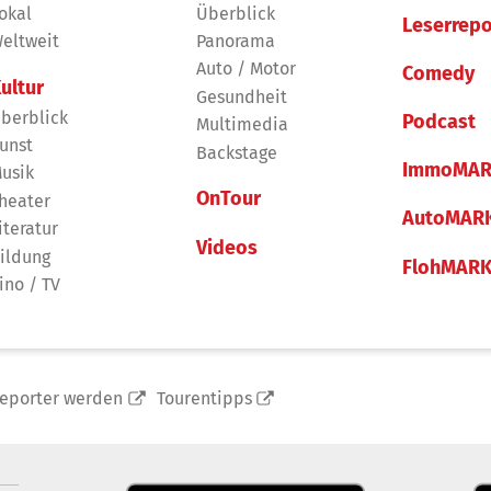
okal
Überblick
Leserrepo
eltweit
Panorama
Auto / Motor
Comedy
ultur
Gesundheit
berblick
Podcast
Multimedia
unst
Backstage
ImmoMAR
usik
OnTour
heater
AutoMAR
iteratur
Videos
ildung
FlohMAR
ino / TV
reporter werden
Tourentipps