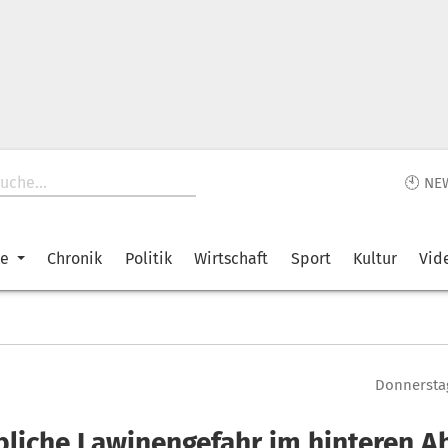
🕙 NE
ke
Chronik
Politik
Wirtschaft
Sport
Kultur
Vid
Donnerstag
bliche Lawinengefahr im hinteren A