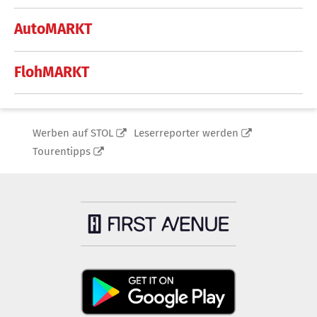
AutoMARKT
FlohMARKT
Werben auf STOL
Leserreporter werden
Tourentipps