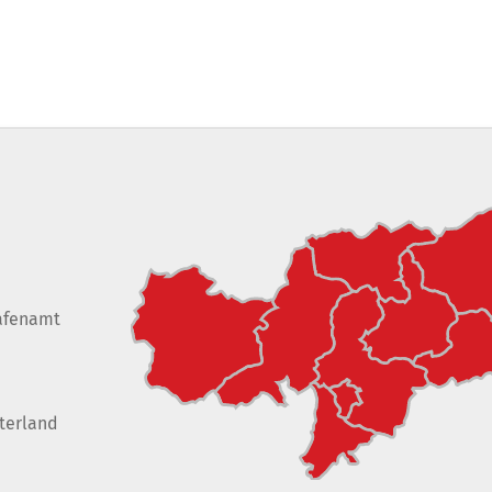
afenamt
terland