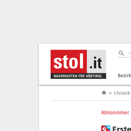
Bezir
»
Chronik
Almsommer

Erst