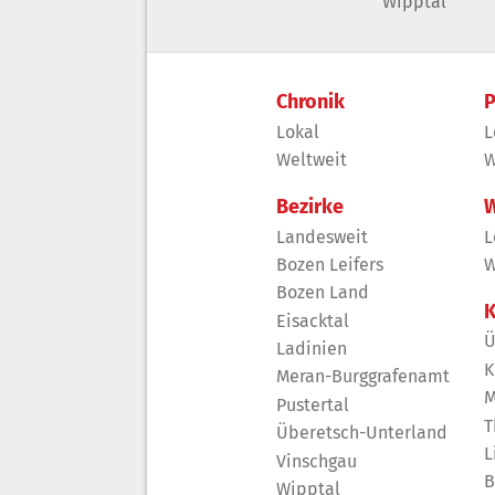
Wipptal
Chronik
P
Lokal
L
Weltweit
W
Bezirke
W
Landesweit
L
Bozen Leifers
W
Bozen Land
K
Eisacktal
Ü
Ladinien
K
Meran-Burggrafenamt
M
Pustertal
T
Überetsch-Unterland
L
Vinschgau
B
Wipptal