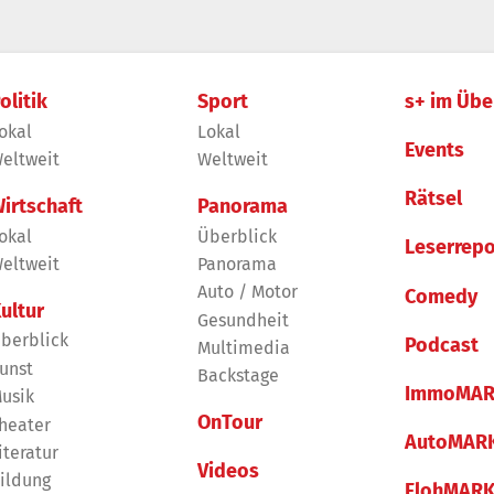
olitik
Sport
s+ im Übe
okal
Lokal
Events
eltweit
Weltweit
Rätsel
irtschaft
Panorama
okal
Überblick
Leserrepo
eltweit
Panorama
Auto / Motor
Comedy
ultur
Gesundheit
berblick
Podcast
Multimedia
unst
Backstage
ImmoMAR
usik
OnTour
heater
AutoMAR
iteratur
Videos
ildung
FlohMAR