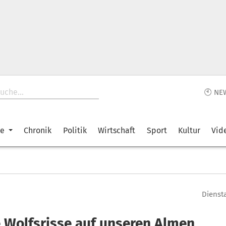
🕙 NE
ke
Chronik
Politik
Wirtschaft
Sport
Kultur
Vid
Diensta
e Wolfsrisse auf unseren Almen