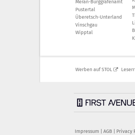
Meran-Burggrafenamt
M
Pustertal
T
Überetsch-Unterland
L
Vinschgau
B
Wipptal
K
Werben auf STOL
Leser
Impressum
|
AGB
|
Privacy 