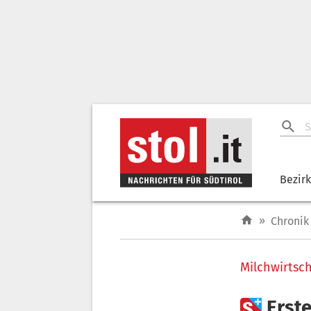
Bezir
»
Chronik
Milchwirtsch

Erste