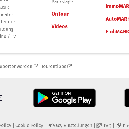
Backstage
ImmoMAR
usik
OnTour
heater
AutoMAR
iteratur
Videos
ildung
FlohMAR
ino / TV
reporter werden
Tourentipps
Policy
|
Cookie Policy
|
Privacy Einstellungen
|
|
FAQ
Pu
2