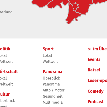
terland
olitik
Sport
s+ im Übe
okal
Lokal
Events
eltweit
Weltweit
Rätsel
irtschaft
Panorama
okal
Überblick
Leserrepo
eltweit
Panorama
Auto / Motor
Comedy
ultur
Gesundheit
berblick
Podcast
Multimedia
unst