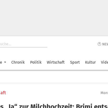
🕙 NE
ke
Chronik
Politik
Wirtschaft
Sport
Kultur
Vid
aft
Mont
s „Ja“ zur Milchhochzeit: Brimi ent