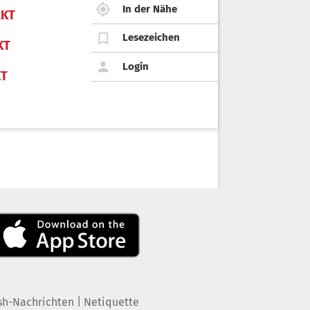
In der Nähe
KT
Lesezeichen
KT
Login
KT
|
sh-Nachrichten
Netiquette