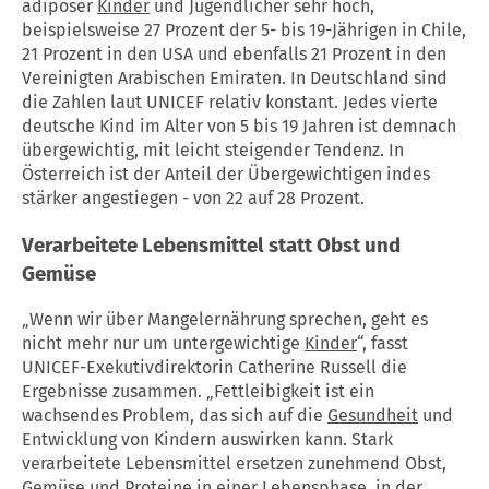
adipöser
Kinder
und Jugendlicher sehr hoch,
beispielsweise 27 Prozent der 5- bis 19-Jährigen in Chile,
21 Prozent in den USA und ebenfalls 21 Prozent in den
Vereinigten Arabischen Emiraten. In Deutschland sind
die Zahlen laut UNICEF relativ konstant. Jedes vierte
deutsche Kind im Alter von 5 bis 19 Jahren ist demnach
übergewichtig, mit leicht steigender Tendenz. In
Österreich ist der Anteil der Übergewichtigen indes
stärker angestiegen - von 22 auf 28 Prozent.
Verarbeitete Lebensmittel statt Obst und
Gemüse
„Wenn wir über Mangelernährung sprechen, geht es
nicht mehr nur um untergewichtige
Kinder
“, fasst
UNICEF-Exekutivdirektorin Catherine Russell die
Ergebnisse zusammen. „Fettleibigkeit ist ein
wachsendes Problem, das sich auf die
Gesundheit
und
Entwicklung von Kindern auswirken kann. Stark
verarbeitete Lebensmittel ersetzen zunehmend Obst,
Gemüse und Proteine in einer Lebensphase, in der