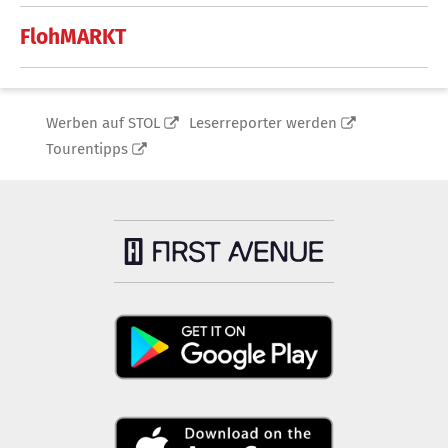
FlohMARKT
Werben auf STOL
Leserreporter werden
Tourentipps