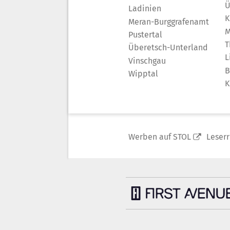
Ü
Ladinien
K
Meran-Burggrafenamt
M
Pustertal
T
Überetsch-Unterland
L
Vinschgau
B
Wipptal
K
Werben auf STOL
Leser