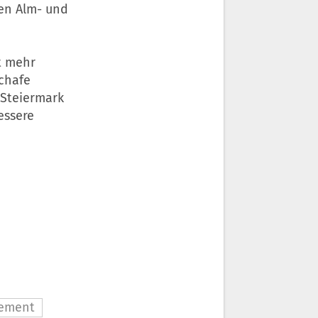
en Alm- und
t mehr
Schafe
 Steiermark
essere
ement