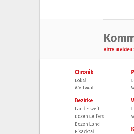
Komm
Bitte melden 
Chronik
P
Lokal
L
Weltweit
W
Bezirke
W
Landesweit
L
Bozen Leifers
W
Bozen Land
K
Eisacktal