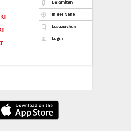
Dolomiten
In der Nähe
KT
Lesezeichen
KT
Login
KT