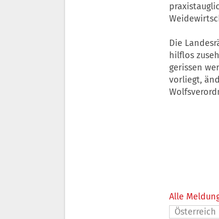
praxistaugl
Weidewirtsc
Die Landesrä
hilflos zuse
gerissen wer
vorliegt, än
Wolfsverord
Alle Meldung
Österreich