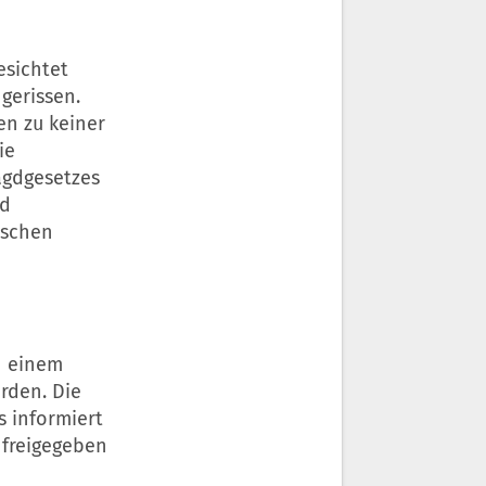
esichtet
gerissen.
n zu keiner
ie
agdgesetzes
nd
ischen
n einem
rden. Die
s informiert
freigegeben