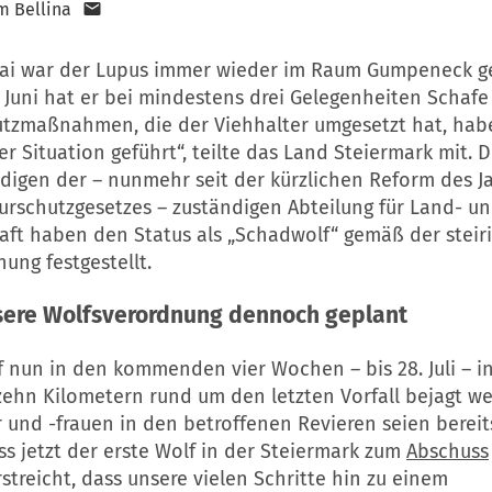
m Bellina
Mai war der Lupus immer wieder im Raum Gumpeneck g
 Juni hat er bei mindestens drei Gelegenheiten Schafe 
tzmaßnahmen, die der Viehhalter umgesetzt hat, habe
r Situation geführt“, teilte das Land Steiermark mit. D
digen der – nunmehr seit der kürzlichen Reform des J
urschutzgesetzes – zuständigen Abteilung für Land- u
haft haben den Status als „Schadwolf“ gemäß der steir
ung festgestellt.
sere Wolfsverordnung dennoch geplant
f nun in den kommenden vier Wochen – bis 28. Juli – i
zehn Kilometern rund um den letzten Vorfall bejagt we
und -frauen in den betroffenen Revieren seien bereit
s jetzt der erste Wolf in der Steiermark zum
Abschuss
streicht, dass unsere vielen Schritte hin zu einem