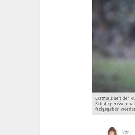
Erstmals seit der R
Schafe gerissen ha
freigegeben worde
Von: