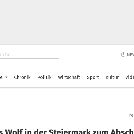
🕙 NE
ke
Chronik
Politik
Wirtschaft
Sport
Kultur
Vid
Fre
s Wolf in der Steiermark zum Absc