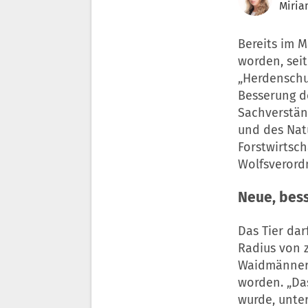
Miria
Bereits im 
worden, seit
„Herdenschu
Besserung de
Sachverstän
und des Nat
Forstwirtsc
Wolfsverordn
Neue, bes
Das Tier dar
Radius von 
Waidmänner 
worden. „Das
wurde, unter