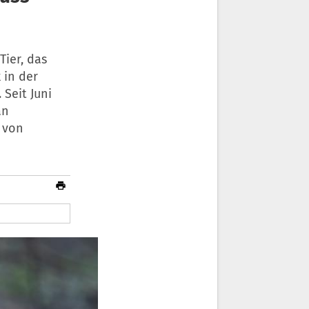
Tier, das
 in der
Seit Juni
an
g von