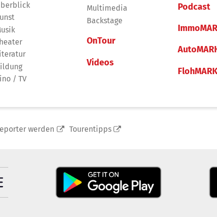
berblick
Podcast
Multimedia
unst
Backstage
ImmoMAR
usik
OnTour
heater
AutoMAR
iteratur
Videos
ildung
FlohMAR
ino / TV
reporter werden
Tourentipps