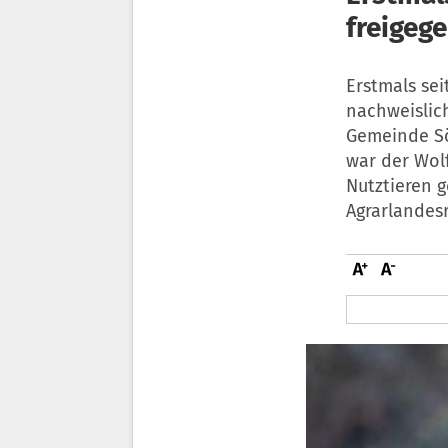
freigeg
Erstmals sei
nachweislic
Gemeinde Sö
war der Wolf
Nutztieren g
Agrarlandes