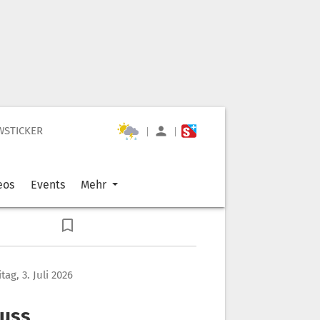
WSTICKER
|
|
eos
Events
Mehr
itag, 3. Juli 2026
huss