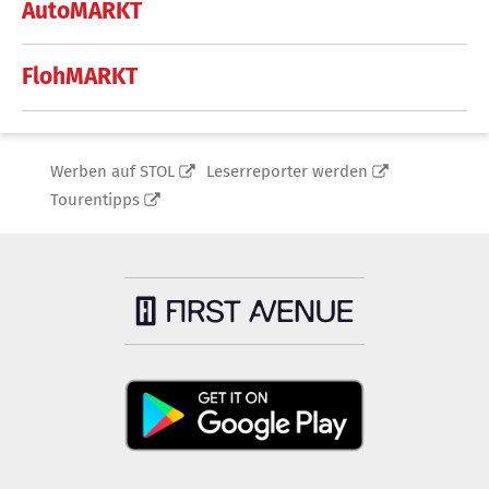
AutoMARKT
FlohMARKT
Werben auf STOL
Leserreporter werden
Tourentipps