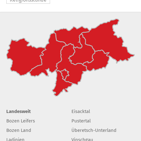
Landesweit
Eisacktal
Bozen Leifers
Pustertal
Bozen Land
Überetsch-Unterland
Ladinien
Vinschgau