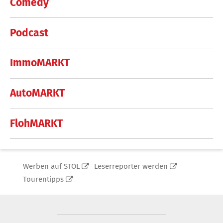
Comedy
Podcast
ImmoMARKT
AutoMARKT
FlohMARKT
Werben auf STOL
Leserreporter werden
Tourentipps