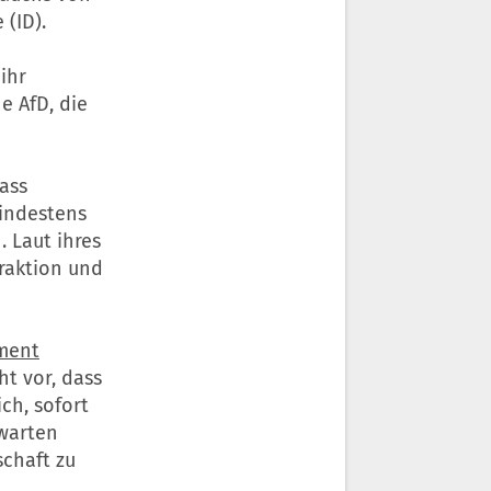
(ID).
ihr
e AfD, die
ass
mindestens
 Laut ihres
raktion und
ment
t vor, dass
ch, sofort
bwarten
chaft zu