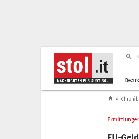
Bezir
»
Chronik
Ermittlunge
EU-Geld