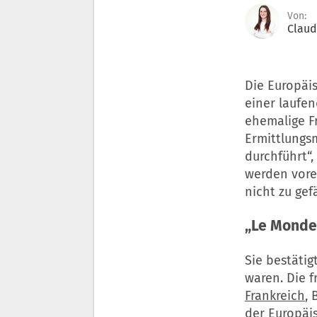
Von:
Claud
Die Europäi
einer laufe
ehemalige F
Ermittlung
durchführt“,
werden vore
nicht zu gef
„Le Monde
Sie bestätig
waren. Die 
Frankreich
,
der Europäi