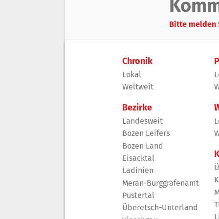
Komm
Bitte melden 
Chronik
P
Lokal
L
Weltweit
W
Bezirke
W
Landesweit
L
Bozen Leifers
W
Bozen Land
K
Eisacktal
Ü
Ladinien
K
Meran-Burggrafenamt
M
Pustertal
T
Überetsch-Unterland
L