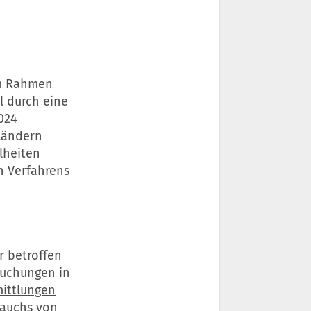
im Rahmen
l durch eine
024
Ländern
elheiten
n Verfahrens
r betroffen
suchungen in
ittlungen
rauchs von