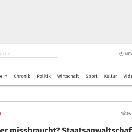
🕙 NE
ke
Chronik
Politik
Wirtschaft
Sport
Kultur
Vid
n
Mittwo
er missbraucht? Staatsanwaltschaf