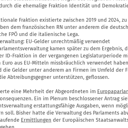
urch die ehemalige Fraktion Identität und Demokratie 
tionale Fraktion existierte zwischen 2019 und 2024, zu 
ben dem französischen RN unter anderem die deutsch
che FPÖ und die italienische Lega.
erwaltung: EU-Gelder unrechtmäßig verwendet
Parlamentsverwaltung kamen später zu dem Ergebnis, d
er ID-Fraktion in der vergangenen Legislaturperiode 
n Euro aus EU-Mitteln missbräuchlich verwendet haben.
nd die Gelder unter anderem an Firmen im Umfeld der F
die Abtreibungsgegner unterstützen, geflossen.
rderte eine Mehrheit der Abgeordneten im
Europaparla
Konsequenzen. Ein im Plenum beschlossener Antrag sieh
ntsverwaltung erstattungsfähige Ausgaben, wenn mögli
n soll. Bisher hatte die Verwaltung des Parlaments a
 laufende
Ermittlungen
der Europäischen Staatsanwalts
sgehen.