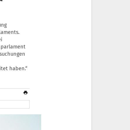
ung
laments.
i
paparlament
chsuchungen
tet haben.“