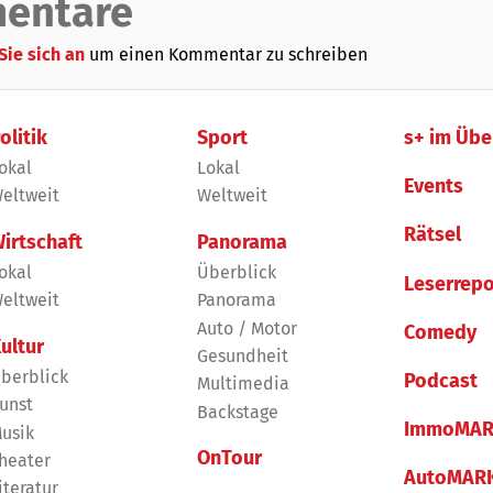
entare
Sie sich an
um einen Kommentar zu schreiben
olitik
Sport
s+ im Übe
okal
Lokal
Events
eltweit
Weltweit
Rätsel
irtschaft
Panorama
okal
Überblick
Leserrepo
eltweit
Panorama
Auto / Motor
Comedy
ultur
Gesundheit
berblick
Podcast
Multimedia
unst
Backstage
ImmoMAR
usik
OnTour
heater
AutoMAR
iteratur