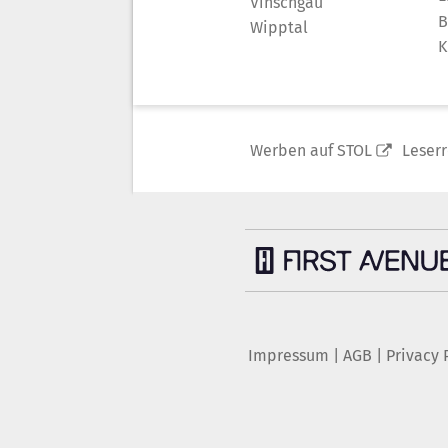
Vinschgau
B
Wipptal
K
Werben auf STOL
Leser
Impressum
|
AGB
|
Privacy 