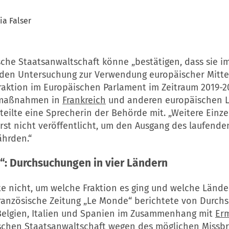
ia Falser
sche Staatsanwaltschaft könne „bestätigen, dass sie 
nden Untersuchung zur Verwendung europäischer Mitte
raktion im Europäischen Parlament im Zeitraum 2019-2
smaßnahmen in
Frankreich
und anderen europäischen 
 teilte eine Sprecherin der Behörde mit. „Weitere Einz
rst nicht veröffentlicht, um den Ausgang des laufende
ährden.“
“: Durchsuchungen in vier Ländern
te nicht, um welche Fraktion es ging und welche Lände
französische Zeitung „Le Monde“ berichtete von Durch
 Belgien, Italien und Spanien im Zusammenhang mit
Erm
schen Staatsanwaltschaft wegen des möglichen Missb