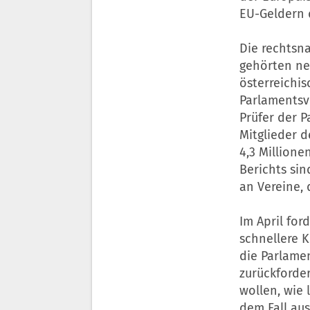
EU-Geldern d
Die rechtsna
gehörten ne
österreichis
Parlamentsv
Prüfer der 
Mitglieder d
4,3 Millione
Berichts si
an Vereine, 
Im April fo
schnellere 
die Parlame
zurückforder
wollen, wie
dem Fall au