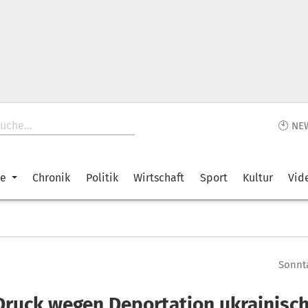
🕙 NE
ke
Chronik
Politik
Wirtschaft
Sport
Kultur
Vid
Sonnta
 Druck wegen Deportation ukrainisc