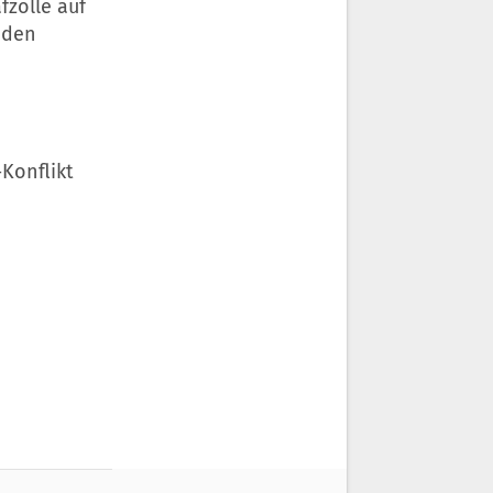
fzölle auf
 den
Konflikt