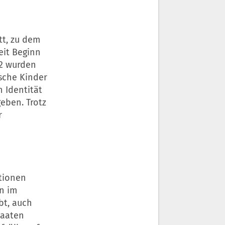
tt, zu dem
eit Beginn
22 wurden
sche Kinder
 Identität
eben. Trotz
r
tionen
en im
bt, auch
taaten