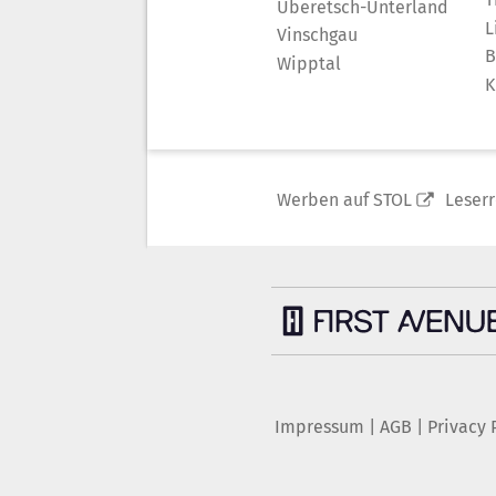
Überetsch-Unterland
L
Vinschgau
B
Wipptal
K
Werben auf STOL
Leser
Impressum
|
AGB
|
Privacy 