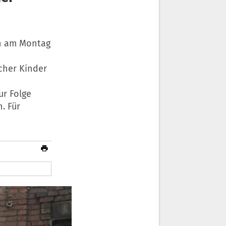
en am Montag
cher Kinder
ur Folge
. Für