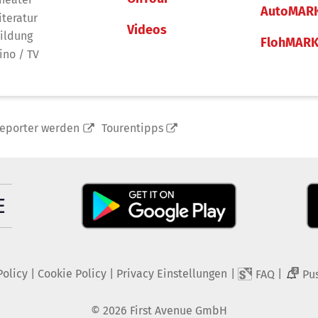
AutoMAR
iteratur
Videos
ildung
FlohMAR
ino / TV
reporter werden
Tourentipps
Policy
|
Cookie Policy
|
Privacy Einstellungen
|
|
FAQ
Pu
2
©
2026
First Avenue GmbH