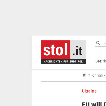
Bezir
»
Chronik
Ukraine
EU will