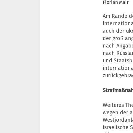
Florian Mair
Am Rande de
internationa
auch der ukr
der groß an
nach Angabe
nach Russlan
und Staatsb
internation
zurückgebra
Strafmaßnahm
Weiteres Th
wegen der al
Westjordanl
israelische