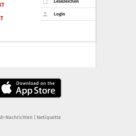
Lesezeichen
KT
Login
KT
|
sh-Nachrichten
Netiquette