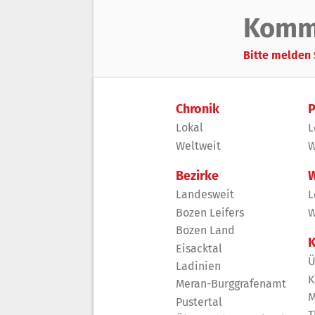
Komm
Bitte melden 
Chronik
P
Lokal
L
Weltweit
W
Bezirke
W
Landesweit
L
Bozen Leifers
W
Bozen Land
K
Eisacktal
Ü
Ladinien
K
Meran-Burggrafenamt
M
Pustertal
T