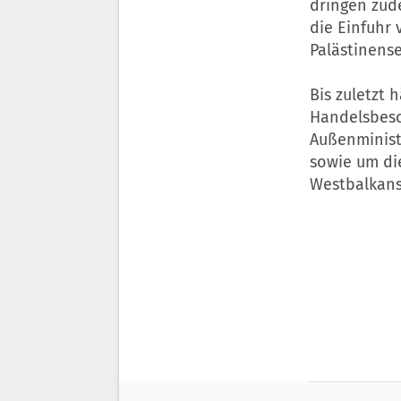
dringen zude
die Einfuhr 
Palästinens
Bis zuletzt
Handelsbesc
Außenminist
sowie um di
Westbalkans