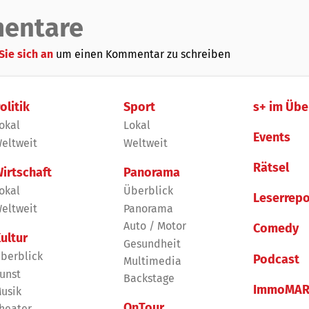
entare
Sie sich an
um einen Kommentar zu schreiben
olitik
Sport
s+ im Übe
okal
Lokal
Events
eltweit
Weltweit
Rätsel
irtschaft
Panorama
okal
Überblick
Leserrepo
eltweit
Panorama
Auto / Motor
Comedy
ultur
Gesundheit
berblick
Podcast
Multimedia
unst
Backstage
ImmoMAR
usik
OnTour
heater