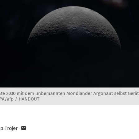
chte 2030 mit dem unbemannten Mondlander Argonaut selbst Ger
APA/afp / HANDOUT
pp Trojer