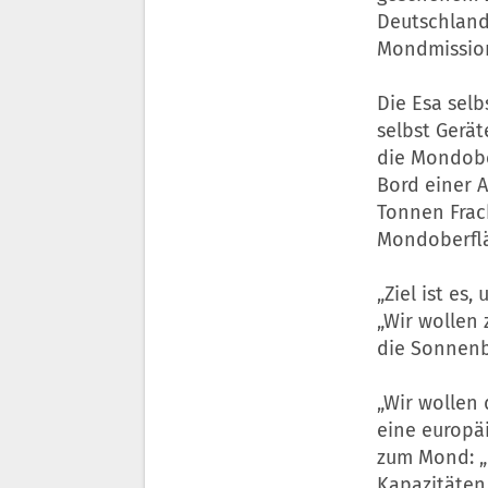
Deutschland
Mondmissio
Die Esa sel
selbst Gerä
die Mondobe
Bord einer A
Tonnen Frac
Mondoberflä
„Ziel ist e
„Wir wollen
die Sonnenb
„Wir wollen 
eine europä
zum Mond: „B
Kapazitäten