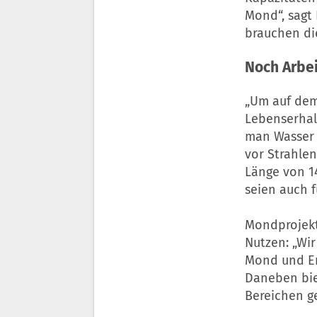
Mond“, sagt 
brauchen di
Noch Arbe
„Um auf dem
Lebenserhal
man Wasser 
vor Strahle
Länge von 1
seien auch f
Mondprojekt
Nutzen: „Wi
Mond und Er
Daneben bi
Bereichen g