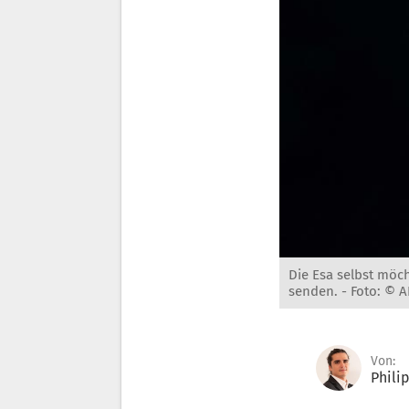
Die Esa selbst mö
senden. -
Foto: © 
Von:
Phili