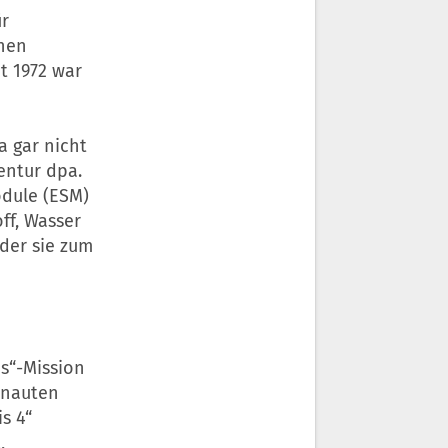
ür
hen
t 1972 war
a gar nicht
entur dpa.
odule (ESM)
ff, Wasser
 der sie zum
s“-Mission
onauten
s 4“
,