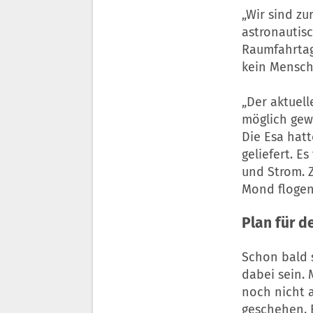
„Wir sind zu
astronautis
Raumfahrtag
kein Mensch
„Der aktuel
möglich gew
Die Esa hat
geliefert. E
und Strom. Z
Mond flogen
Plan für 
Schon bald 
dabei sein. 
noch nicht 
geschehen. 