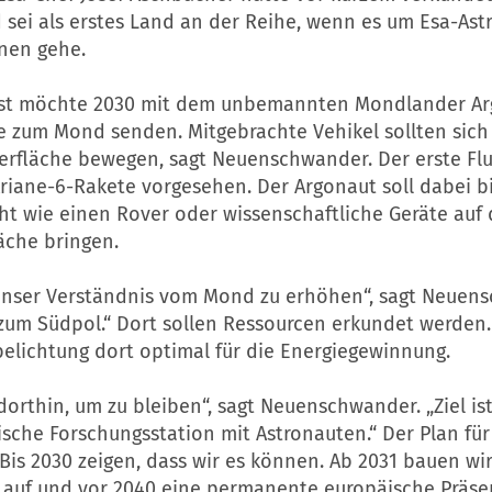
 sei als erstes Land an der Reihe, wenn es um Esa-Ast
nen gehe.
bst möchte 2030 mit dem unbemannten Mondlander A
te zum Mond senden. Mitgebrachte Vehikel sollten sic
rfläche bewegen, sagt Neuenschwander. Der erste Flu
riane-6-Rakete vorgesehen. Der Argonaut soll dabei bi
ht wie einen Rover oder wissenschaftliche Geräte auf 
che bringen.
s, unser Verständnis vom Mond zu erhöhen“, sagt Neuen
 zum Südpol.“ Dort sollen Ressourcen erkundet werden
elichtung dort optimal für die Energiegewinnung.
dorthin, um zu bleiben“, sagt Neuenschwander. „Ziel ist 
ische Forschungsstation mit Astronauten.“ Der Plan fü
is 2030 zeigen, dass wir es können. Ab 2031 bauen wi
 auf und vor 2040 eine permanente europäische Präse