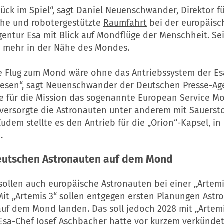
rück im Spiel“, sagt Daniel Neuenschwander, Direktor f
che und robotergestützte
Raumfahrt
bei der europäisc
entur Esa mit Blick auf Mondflüge der Menschheit. Sei
 mehr in der Nähe des Mondes.
le Flug zum Mond wäre ohne das Antriebssystem der Es
esen“, sagt Neuenschwander der Deutschen Presse-Ag
te für die Mission das sogenannte European Service M
s versorgte die Astronauten unter anderem mit Sauersto
udem stellte es den Antrieb für die „Orion“-Kapsel, in
.
deutschen Astronauten auf dem Mond
sollen auch europäische Astronauten bei einer „Artemi
Mit „Artemis 3“ sollen entgegen ersten Planungen Astr
auf dem Mond landen. Das soll jedoch 2028 mit „Artemi
Esa-Chef Josef Aschbacher hatte vor kurzem verkündet