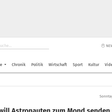
🕙 NE
ke
Chronik
Politik
Wirtschaft
Sport
Kultur
Vid
Sonntag
will Astronauten zum Mond senden