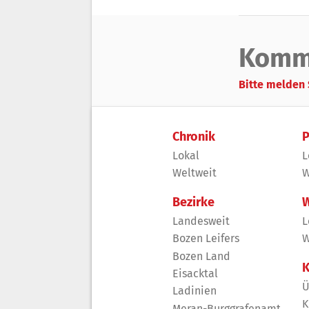
Komm
Bitte melden 
Chronik
P
Lokal
L
Weltweit
W
Bezirke
W
Landesweit
L
Bozen Leifers
W
Bozen Land
K
Eisacktal
Ü
Ladinien
K
Meran-Burggrafenamt