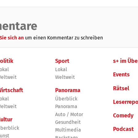
entare
Sie sich an
um einen Kommentar zu schreiben
olitik
Sport
s+ im Übe
okal
Lokal
Events
eltweit
Weltweit
Rätsel
irtschaft
Panorama
okal
Überblick
Leserrepo
eltweit
Panorama
Auto / Motor
Comedy
ultur
Gesundheit
berblick
Podcast
Multimedia
unst
Backstage