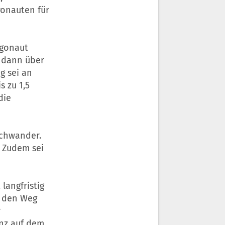
ronauten für
rgonaut
h dann über
g sei an
s zu 1,5
die
schwander.
. Zudem sei
langfristig
r den Weg
r
nz auf dem