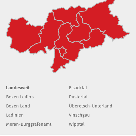
Landesweit
Eisacktal
Bozen Leifers
Pustertal
Bozen Land
Überetsch-Unterland
Ladinien
Vinschgau
Meran-Burggrafenamt
Wipptal