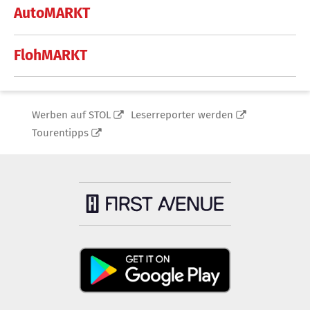
AutoMARKT
FlohMARKT
Werben auf STOL
Leserreporter werden
Tourentipps