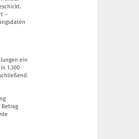
eschickt.
t –
gangsdaten
tlungen ein
in 1.300
schließend
ng
 Betrag
rde