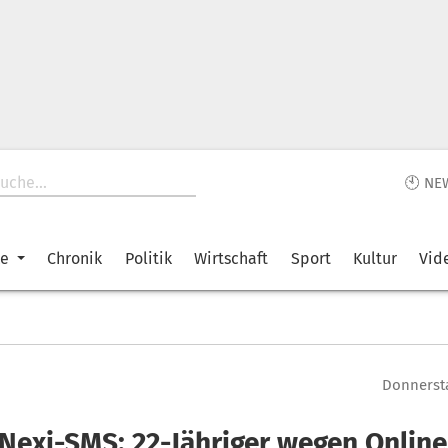
🕙 NE
ke
Chronik
Politik
Wirtschaft
Sport
Kultur
Vid
Donnersta
 Nexi-SMS: 22-Jähriger wegen Onlin