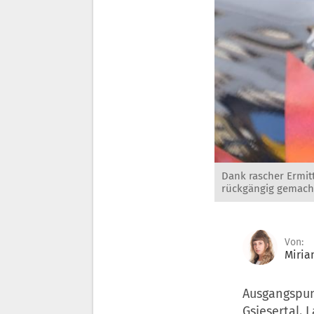
Dank rascher Ermit
rückgängig gemach
Von:
Miria
Ausgangspun
Gsiesertal. 