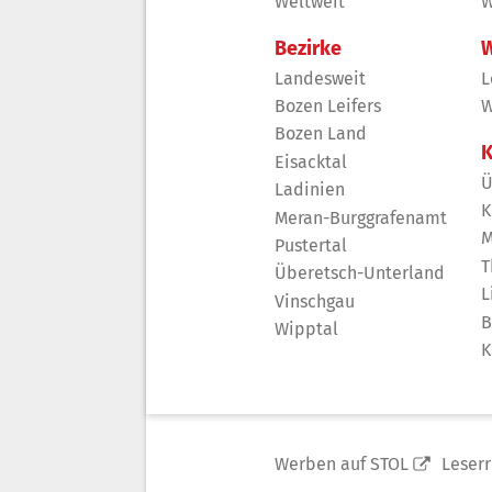
Weltweit
W
Bezirke
W
Landesweit
L
Bozen Leifers
W
Bozen Land
K
Eisacktal
Ü
Ladinien
K
Meran-Burggrafenamt
M
Pustertal
T
Überetsch-Unterland
L
Vinschgau
B
Wipptal
K
Werben auf STOL
Leser