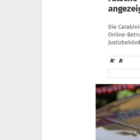
angezei
Die Carabin
Online-Betr
Justizbehörd