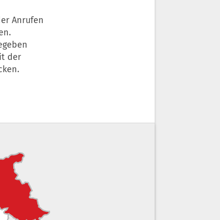
der Anrufen
en.
gegeben
it der
cken.