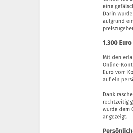
eine gefälsc
Darin wurde
aufgrund ei
preiszugebe
1.300 Eur
Mit den erl
Online-Kont
Euro vom Ko
auf ein pers
Dank rasche
rechtzeitig
wurde dem O
angezeigt.
Persönlic