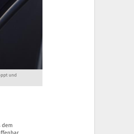
oppt und
s dem
ffenbar