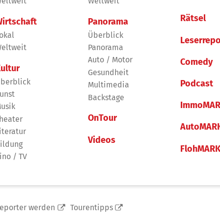
eltweit
Weltweit
Rätsel
irtschaft
Panorama
okal
Überblick
Leserrepo
eltweit
Panorama
Auto / Motor
Comedy
ultur
Gesundheit
berblick
Podcast
Multimedia
unst
Backstage
ImmoMAR
usik
OnTour
heater
AutoMAR
iteratur
Videos
ildung
FlohMAR
ino / TV
reporter werden
Tourentipps