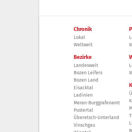
Chronik
P
Lokal
L
Weltweit
W
Bezirke
W
Landesweit
L
Bozen Leifers
W
Bozen Land
K
Eisacktal
Ü
Ladinien
K
Meran-Burggrafenamt
M
Pustertal
T
Überetsch-Unterland
L
Vinschgau
B