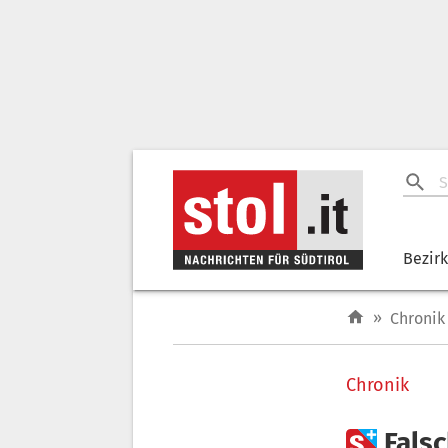
Bezir
»
Chronik
Chronik

Falsc