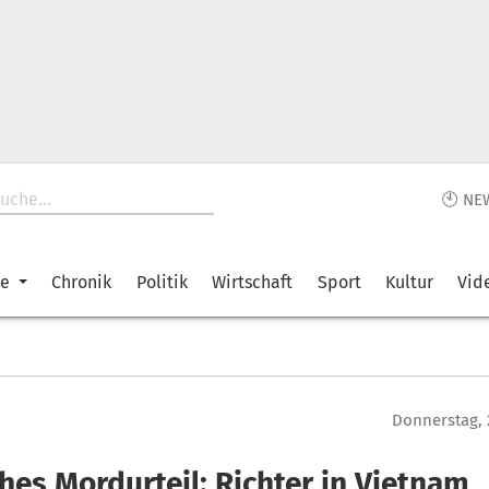
🕙 NE
ke
Chronik
Politik
Wirtschaft
Sport
Kultur
Vid
Donnerstag, 
hes Mordurteil: Richter in Vietnam