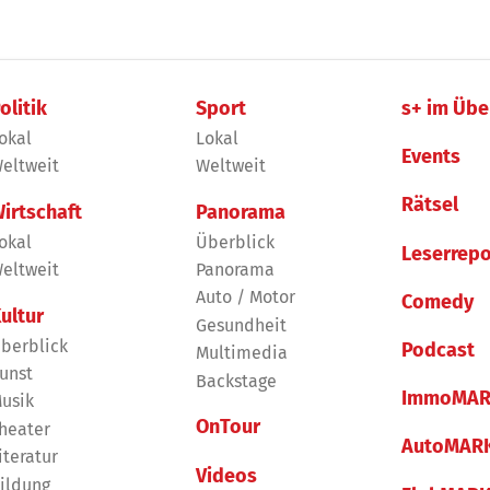
olitik
Sport
s+ im Übe
okal
Lokal
Events
eltweit
Weltweit
Rätsel
irtschaft
Panorama
okal
Überblick
Leserrepo
eltweit
Panorama
Auto / Motor
Comedy
ultur
Gesundheit
berblick
Podcast
Multimedia
unst
Backstage
ImmoMAR
usik
OnTour
heater
AutoMAR
iteratur
Videos
ildung