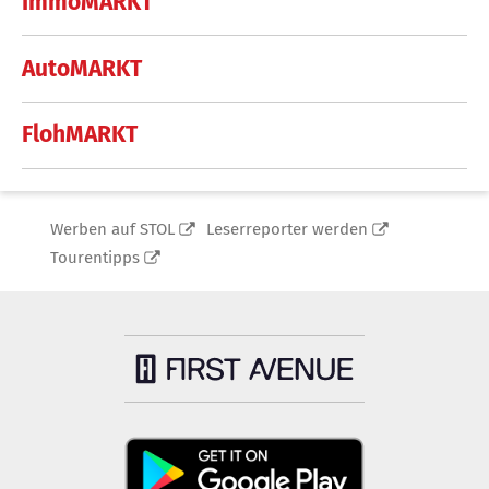
ImmoMARKT
AutoMARKT
FlohMARKT
Werben auf STOL
Leserreporter werden
Tourentipps