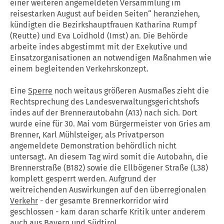
einer weiteren angemeldeten Versammlung im
reisestarken August auf beiden Seiten“ heranziehen,
kündigten die Bezirkshauptfrauen Katharina Rumpf
(Reutte) und Eva Loidhold (Imst) an. Die Behörde
arbeite indes abgestimmt mit der Exekutive und
Einsatzorganisationen an notwendigen Maßnahmen wie
einem begleitenden Verkehrskonzept.
Eine
Sperre
noch weitaus größeren Ausmaßes zieht die
Rechtsprechung des Landesverwaltungsgerichtshofs
indes auf der Brennerautobahn (A13) nach sich. Dort
wurde eine für 30. Mai vom Bürgermeister von Gries am
Brenner, Karl Mühlsteiger, als Privatperson
angemeldete Demonstration behördlich nicht
untersagt. An diesem Tag wird somit die Autobahn, die
Brennerstraße (B182) sowie die Ellbögener Straße (L38)
komplett gesperrt werden. Aufgrund der
weitreichenden Auswirkungen auf den überregionalen
Verkehr
- der gesamte Brennerkorridor wird
geschlossen - kam daran scharfe Kritik unter anderem
auch aus Bayern und Südtirol.