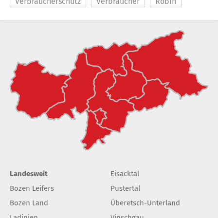
Verbraucherschutz
Verbraucher
Robin
Landesweit
Eisacktal
Bozen Leifers
Pustertal
Bozen Land
Überetsch-Unterland
Ladinien
Vinschgau