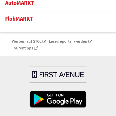
AutoMARKT
FlohMARKT
Werben auf STOL
Leserreporter werden
Tourentipps