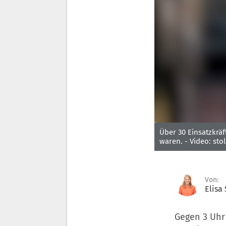
0
Über 30 Einsatzkrä
seconds
waren. -
Video: stol
of
56
seconds
Volume
90%
Von:
Elisa
Gegen 3 Uhr