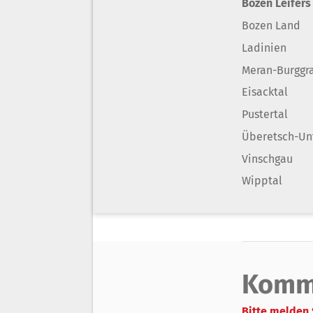
Bozen Leifers
Bozen Land
Ladinien
Meran-Burggr
Eisacktal
Pustertal
Überetsch-Un
Vinschgau
Wipptal
Komm
Bitte melden 