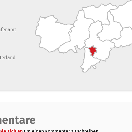
afenamt
terland
entare
Sie sich an
um einen Kommentar zu schreiben