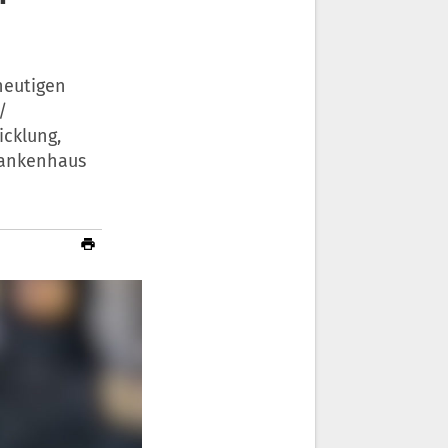
heutigen
/
icklung,
rankenhaus