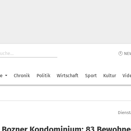
🕙 NE
ke
Chronik
Politik
Wirtschaft
Sport
Kultur
Vid
Dienst
n Bozner Kondominium: 83 Bewohne