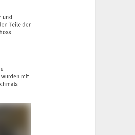
r und
en Teile der
choss
ie
n wurden mit
ochmals