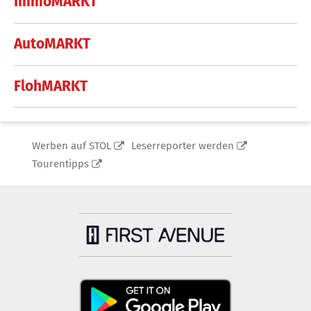
ImmoMARKT
AutoMARKT
FlohMARKT
Werben auf STOL
Leserreporter werden
Tourentipps