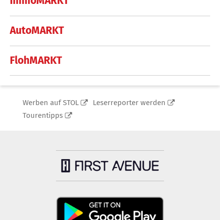
ImmoMARKT
AutoMARKT
FlohMARKT
Werben auf STOL
Leserreporter werden
Tourentipps