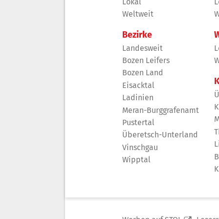
Lokal
L
Weltweit
W
Bezirke
W
Landesweit
L
Bozen Leifers
W
Bozen Land
K
Eisacktal
Ü
Ladinien
K
Meran-Burggrafenamt
M
Pustertal
T
Überetsch-Unterland
L
Vinschgau
B
Wipptal
K