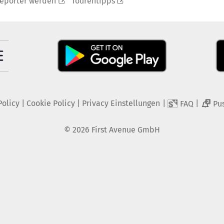
reporter werden
Tourentipps
Policy
|
Cookie Policy
|
Privacy Einstellungen
|
|
FAQ
Pu
2
©
2026
First Avenue GmbH