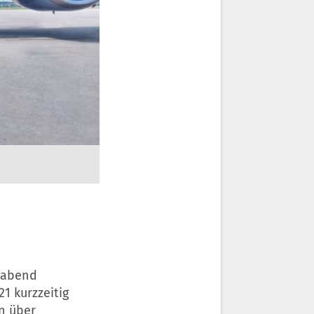
agabend
21 kurzzeitig
en über