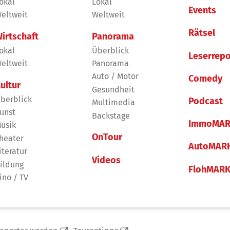
okal
Lokal
Events
eltweit
Weltweit
Rätsel
irtschaft
Panorama
okal
Überblick
Leserrepo
eltweit
Panorama
Auto / Motor
Comedy
ultur
Gesundheit
berblick
Podcast
Multimedia
unst
Backstage
ImmoMAR
usik
OnTour
heater
AutoMAR
iteratur
Videos
ildung
FlohMAR
ino / TV