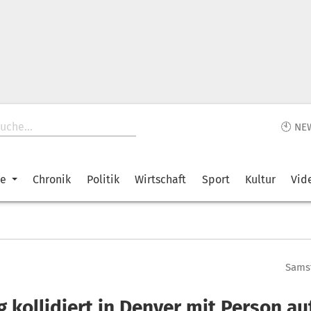
🕙 NE
ke
Chronik
Politik
Wirtschaft
Sport
Kultur
Vid
Samst
 kollidiert in Denver mit Person au