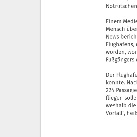
Notrutschen 
Einem Medien
Mensch über
News berich
Flughafens, 
worden, wor
Fußgängers 
Der Flughafe
konnte. Nach
224 Passagi
fliegen sol
weshalb die 
Vorfall“, hei