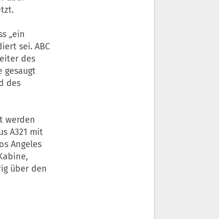
tzt.
ss „ein
ert sei. ABC
eiter des
e gesaugt
d des
ht werden
us A321 mit
os Angeles
Kabine,
rig über den