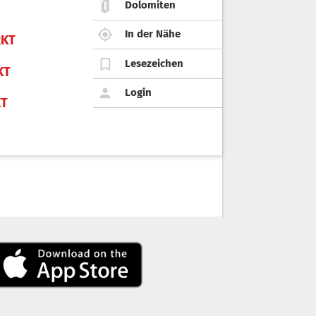
Dolomiten
In der Nähe
KT
Lesezeichen
KT
Login
KT