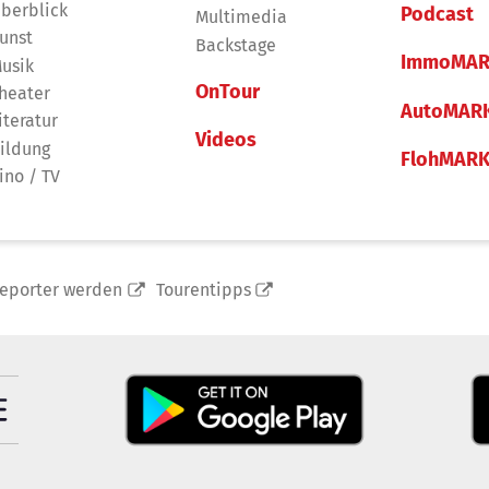
berblick
Podcast
Multimedia
unst
Backstage
ImmoMAR
usik
OnTour
heater
AutoMAR
iteratur
Videos
ildung
FlohMAR
ino / TV
reporter werden
Tourentipps