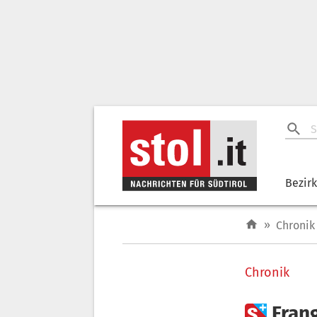
Bezir
»
Chronik
Chronik

Frang