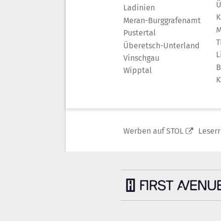
Ü
Ladinien
K
Meran-Burggrafenamt
M
Pustertal
T
Überetsch-Unterland
L
Vinschgau
B
Wipptal
K
Werben auf STOL
Leser