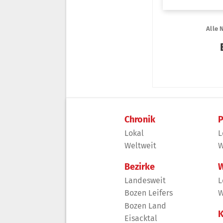
Chronik
P
Lokal
L
Weltweit
W
Bezirke
W
Landesweit
L
Bozen Leifers
W
Bozen Land
K
Eisacktal