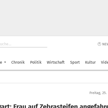
🕙 NE
ke
Chronik
Politik
Wirtschaft
Sport
Kultur
Vid
Freitag, 25
art: Frau auf Zebrasteifen angefahr