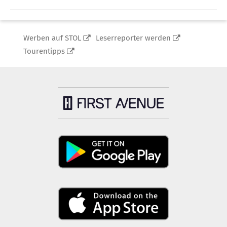
Werben auf STOL
Leserreporter werden
Tourentipps