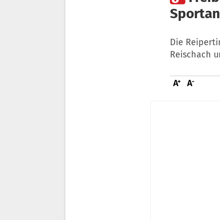
Sportan
Die Reipert
Reischach un