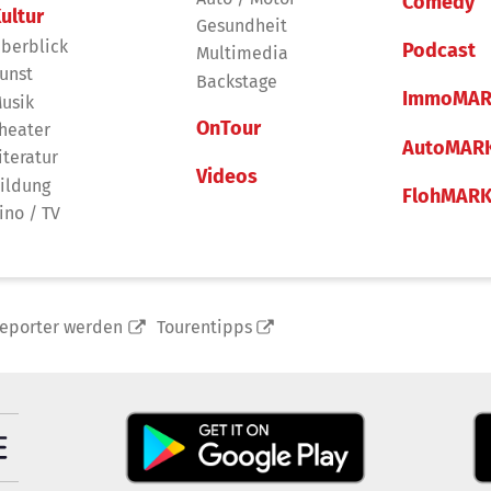
Comedy
ultur
Gesundheit
berblick
Podcast
Multimedia
unst
Backstage
ImmoMAR
usik
OnTour
heater
AutoMAR
iteratur
Videos
ildung
FlohMAR
ino / TV
reporter werden
Tourentipps