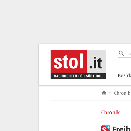
Bezir
»
Chronik
Chronik

Freib