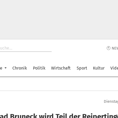
🕙 NE
ke
Chronik
Politik
Wirtschaft
Sport
Kultur
Vid
Diensta
ad Bruneck wird Teil der Reiperting