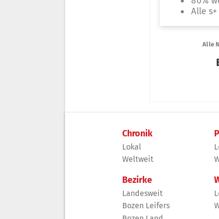
Chronik
P
Lokal
L
Weltweit
W
Bezirke
W
Landesweit
L
Bozen Leifers
W
Bozen Land