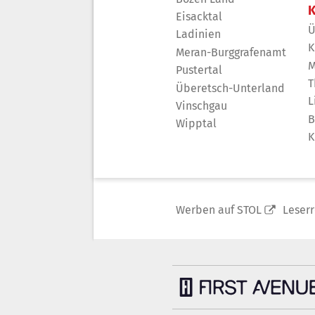
K
Eisacktal
Ü
Ladinien
K
Meran-Burggrafenamt
M
Pustertal
T
Überetsch-Unterland
L
Vinschgau
B
Wipptal
K
Werben auf STOL
Leser