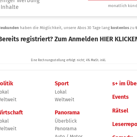
olitik
Sport
s+ im Übe
okal
Lokal
Events
eltweit
Weltweit
Rätsel
irtschaft
Panorama
okal
Überblick
Leserrepo
eltweit
Panorama
Auto / Motor