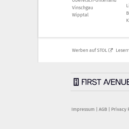
Überetsch-Unterland
L
Vinschgau
B
Wipptal
K
Werben auf STOL
Leser
Impressum
|
AGB
|
Privacy 