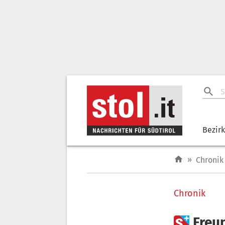
Bezir
»
Chronik
Chronik

Freun