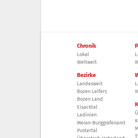
Chronik
P
Lokal
L
Weltweit
W
Bezirke
W
Landesweit
L
Bozen Leifers
W
Bozen Land
K
Eisacktal
Ü
Ladinien
K
Meran-Burggrafenamt
M
Pustertal
T