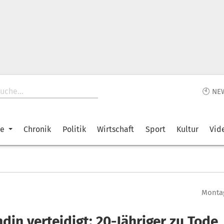
🕙 NE
ke
Chronik
Politik
Wirtschaft
Sport
Kultur
Vid
Montag
din verteidigt: 20-Jähriger zu Tode