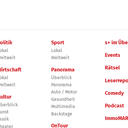
olitik
Sport
s+ im Übe
okal
Lokal
Events
eltweit
Weltweit
Rätsel
irtschaft
Panorama
okal
Überblick
Leserrepo
eltweit
Panorama
Auto / Motor
Comedy
ultur
Gesundheit
berblick
Podcast
Multimedia
unst
Backstage
ImmoMAR
usik
OnTour
heater