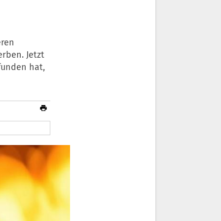
eren
rben. Jetzt
funden hat,