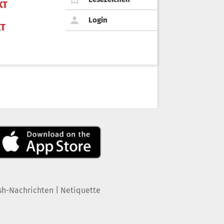
KT
Login
KT
|
sh-Nachrichten
Netiquette