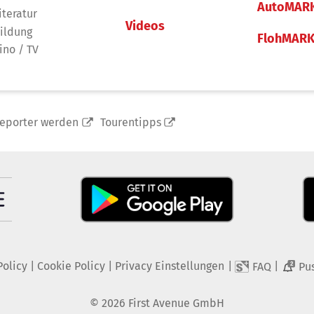
AutoMAR
iteratur
Videos
ildung
FlohMAR
ino / TV
reporter werden
Tourentipps
Policy
|
Cookie Policy
|
Privacy Einstellungen
|
|
FAQ
Pu
2
©
2026
First Avenue GmbH