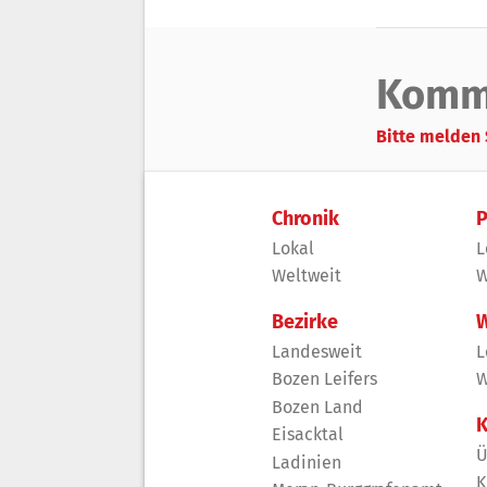
Komm
Bitte melden 
Chronik
P
Lokal
L
Weltweit
W
Bezirke
W
Landesweit
L
Bozen Leifers
W
Bozen Land
K
Eisacktal
Ü
Ladinien
K