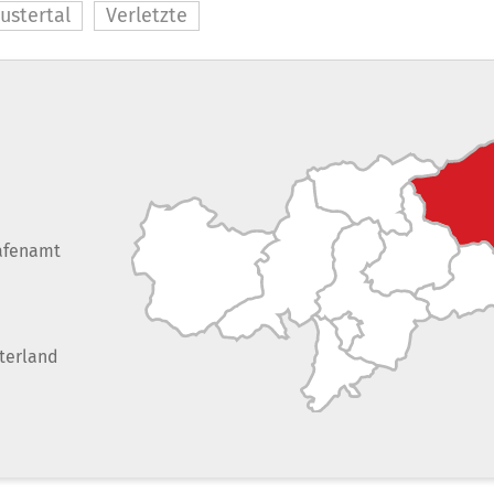
ustertal
Verletzte
afenamt
terland