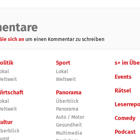
entare
Sie sich an
um einen Kommentar zu schreiben
olitik
Sport
s+ im Übe
okal
Lokal
Events
eltweit
Weltweit
Rätsel
irtschaft
Panorama
okal
Überblick
Leserrepo
eltweit
Panorama
Auto / Motor
Comedy
ultur
Gesundheit
berblick
Podcast
Multimedia
unst