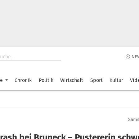
🕙 NE
ke
Chronik
Politik
Wirtschaft
Sport
Kultur
Vid
Samst
crash bei Bruneck – Pustererin schw