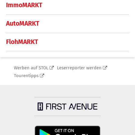
ImmoMARKT
AutoMARKT
FlohMARKT
Werben auf STOL
Leserreporter werden
Tourentipps