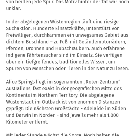
von beiden jede Spur. Das Motiv hinter der Tat war noch
unklar.
In der abgelegenen Wüstenregion läuft eine riesige
Suchaktion. Hunderte Einsatzkräfte, unterstützt von
Freiwilligen, durchkämmen ein unwegsames Gebiet aus
dichtem Buschland – zu Fuß, mit Geländemotorrädern,
Pferden, Drohnen und Hubschraubern. Auch erfahrene
indigene Fährtensucher sind im Einsatz. Sie verfügen
über ein tiefgreifendes, traditionelles Wissen, um
Spuren von Menschen oder Tieren in der Natur zu lesen.
Alice Springs liegt im sogenannten „Roten Zentrum“
Australiens, fast exakt in der geografischen Mitte des
Kontinents im Northern Territory. Die abgelegene
Wüstenstadt im Outback ist von enormen Distanzen
geprägt: Die nächsten Großstädte - Adelaide im Süden
und Darwin im Norden - sind jeweils mehr als 1.000
Kilometer entfernt.
Mit jeder Stunde wächst die Sorge. Noch halten die