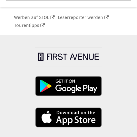
Werben auf STOL
Leserreporter werden
Tourentipps