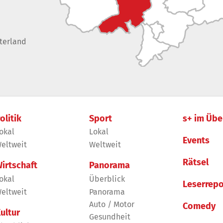
terland
olitik
Sport
s+ im Übe
okal
Lokal
Events
eltweit
Weltweit
Rätsel
irtschaft
Panorama
okal
Überblick
Leserrepo
eltweit
Panorama
Auto / Motor
Comedy
ultur
Gesundheit