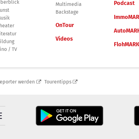
berblick
Podcast
Multimedia
unst
Backstage
ImmoMAR
usik
OnTour
heater
AutoMAR
iteratur
Videos
ildung
FlohMAR
ino / TV
reporter werden
Tourentipps