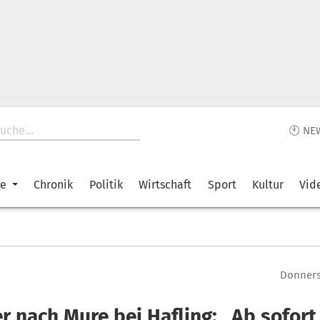
🕙 NE
ke
Chronik
Politik
Wirtschaft
Sport
Kultur
Vid
Donnerst
er nach Mure bei Hafling: „Ab sofor