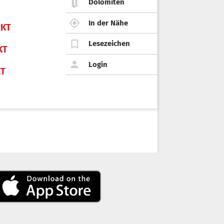
Dolomiten
In der Nähe
KT
Lesezeichen
KT
Login
KT