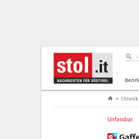
Bezir
»
Chronik
Unfassbar

Gaff