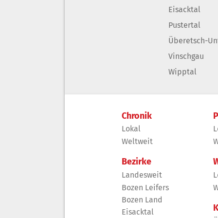
Eisacktal
Pustertal
Überetsch-Un
Vinschgau
Wipptal
Chronik
P
Lokal
L
Weltweit
W
Bezirke
W
Landesweit
L
Bozen Leifers
W
Bozen Land
K
Eisacktal