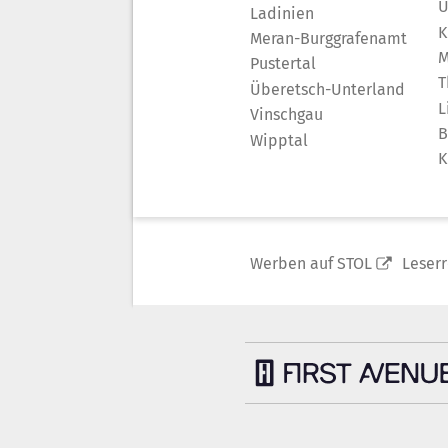
Ü
Ladinien
K
Meran-Burggrafenamt
M
Pustertal
T
Überetsch-Unterland
L
Vinschgau
B
Wipptal
K
Werben auf STOL
Leser