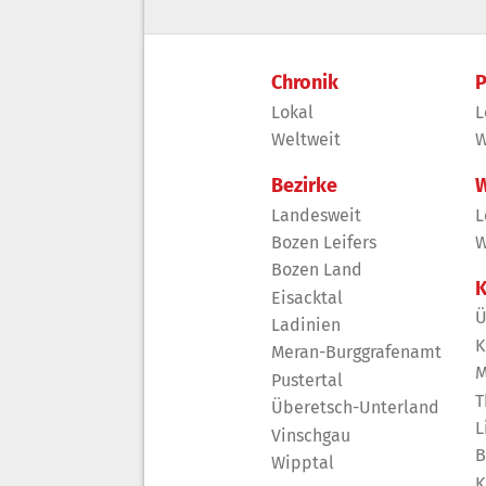
Chronik
P
Lokal
L
Weltweit
W
Bezirke
W
Landesweit
L
Bozen Leifers
W
Bozen Land
K
Eisacktal
Ü
Ladinien
K
Meran-Burggrafenamt
M
Pustertal
T
Überetsch-Unterland
L
Vinschgau
B
Wipptal
K