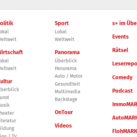
olitik
Sport
s+ im Übe
okal
Lokal
Events
eltweit
Weltweit
Rätsel
irtschaft
Panorama
okal
Überblick
Leserrepo
eltweit
Panorama
Auto / Motor
Comedy
ultur
Gesundheit
berblick
Podcast
Multimedia
unst
Backstage
ImmoMAR
usik
OnTour
heater
AutoMAR
iteratur
Videos
ildung
FlohMAR
ino / TV