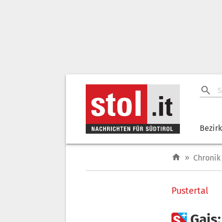
Bezir
»
Chronik
Pustertal

Gais