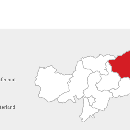
afenamt
terland