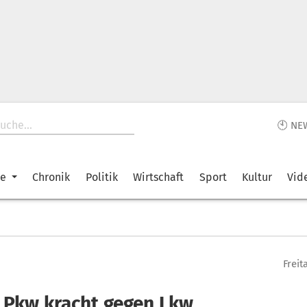
🕙 NE
ke
Chronik
Politik
Wirtschaft
Sport
Kultur
Vid
Freit
: Pkw kracht gegen Lkw