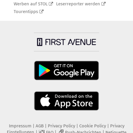
Werben auf STOL
Leserreporter werden
Tourentipps
Impressum
|
AGB
|
Privacy Policy
|
Cookie Policy
|
Privacy
Einstellungen
|
|
|
FAQ
Push-Nachrichten
Netiquette
2