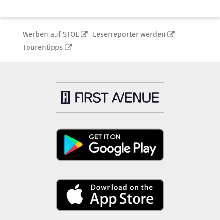
Werben auf STOL
Leserreporter werden
Tourentipps